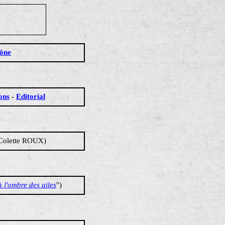
rône
ons
-
Editorial
 Colette ROUX)
 l'ombre des ailes
")