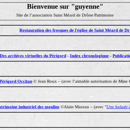
Bienvenue sur "
guyenne
"
Site de l’association Saint
Méard
de
Drône
Patrimoine
Restauration des fresques de l'église de Saint Méard de D
Des archives virtuelles du Périgord
-
Index chronologique
-
Publicati
Périgord Occitan
© Jean Roux – (avec l’aimable autorisation de Mme
trimoine industriel des moulins
©Alain
Mazeau
– (avec
"
Une balade à