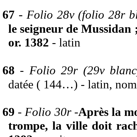
-
67
Folio 28v (folio 28r b
le seigneur de Mussidan ;
or. 1382
- latin
68
-
Folio 29r (29v blanc
datée ( 144…) - latin, nom
69
-
Folio 30r -
Après la mo
trompe, la ville doit rac