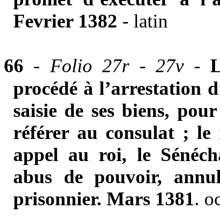
Fevrier 1382
- latin
66
-
Folio 27r - 27v -
L
procédé à l’arrestation d
saisie de ses biens, pou
référer au consulat ; le
appel au roi, le Sénéc
abus de pouvoir, annull
prisonnier.
Mars 1381
. o