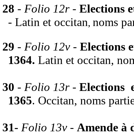
28
-
Folio 12r
-
Elections 
- Latin et occitan
noms par
,
29
-
Folio 12v -
Elections 
1364.
Latin et occitan, nom
30
-
Folio 13r -
Elections 
1365
. Occitan, noms partie
31-
Folio 13v -
Amende à d