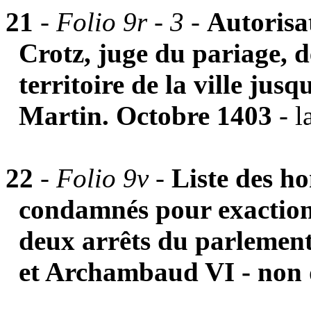
21
-
Folio 9r - 3
-
Autorisa
Crotz, juge du pariage, de
territoire de la ville jusq
Martin. Octobre 1403
- l
22
-
Folio 9v -
Liste des h
condamnés pour exactions
deux arrêts du parlemen
et Archambaud VI - non 