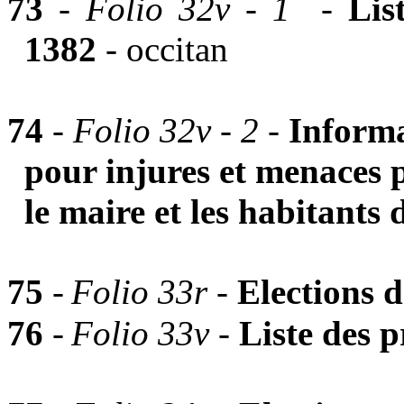
73
-
Folio 32v - 1 -
Lis
1382
- occitan
74
-
Folio 32v - 2
-
Informa
pour injures et menaces 
le maire et les habitants d
75
-
Folio 33r -
Elections 
76
-
Folio 33v -
Liste des 