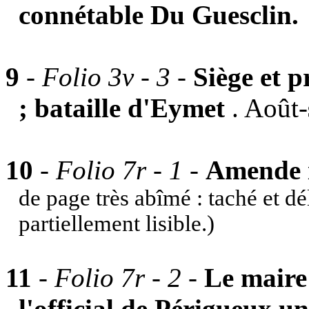
connétable Du Guesclin.
9
-
Folio 3v - 3
-
Siège et 
; bataille d'Eymet
. Août-
10
-
Folio 7r - 1
-
Amende i
de page très abîmé : taché et dél
partiellement lisible.)
11
-
Folio 7r - 2
-
Le maire 
l'official de Périgueux un