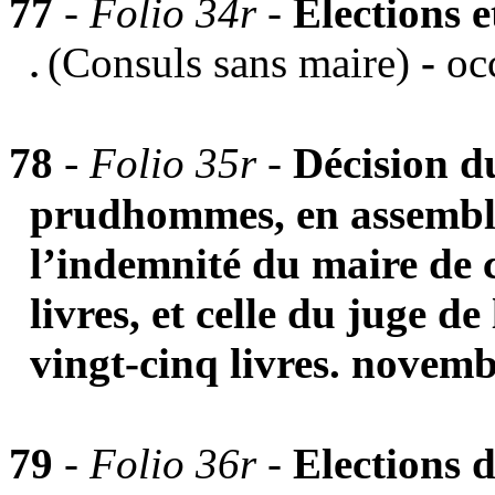
77
-
Folio 34r -
Elections 
(Consuls sans maire)
-
oc
.
-
78
Folio 35r
-
Décision du
prudhommes, en assemblé
l’indemnité du maire de 
livres, et celle du juge d
vingt-cinq livres.
novemb
79
-
Folio 36r -
Elections 