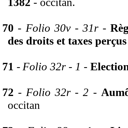
1382
- occitan.
70
-
Folio 30v - 31r -
Règ
des droits et taxes perçus
71
-
Folio 32r - 1 -
Electio
72
-
Folio 32r - 2 -
Aumô
occitan