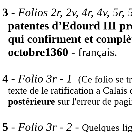
3
-
Folios 2r, 2v, 4r, 4v, 5r, 
patentes d’Edourd III pr
qui confirment et complèt
octobre1360
- français.
4
-
Folio 3r - 1
(Ce folio se t
texte de le ratification a Calais
postérieure
sur l'erreur de pag
5
-
Folio 3r - 2 -
Quelques
li