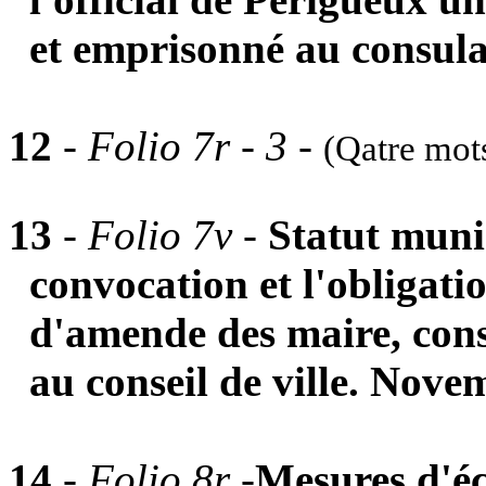
et emprisonné au consulat
12
-
Folio 7r - 3
-
(Qatre mots
13
-
Folio 7v -
Statut muni
convocation et l'obligati
d'amende des maire, con
au conseil de ville. Nov
14
-
Folio 8r -
Mesures d'éc