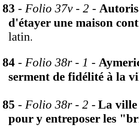
83
-
Folio 37v - 2
-
Autoris
d'étayer une maison contr
latin
.
84
-
Folio 38r - 1
-
Aymeric
serment de fidélité à la vil
85
- Folio 38r - 2 -
La vill
pour y entreposer les "br