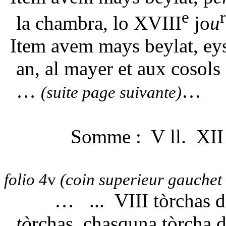
e
r
la chambra, lo XVIII
jo
u
Item avem mays beylat, ey
an, al mayer et aux cosols 
…
…
(suite page suivante)
Somme : V ll. XII s
folio 4
v
(coin superieur gauchet
… ... VIII tòrchas de se
tò
rchas, chasquna tòrcha d