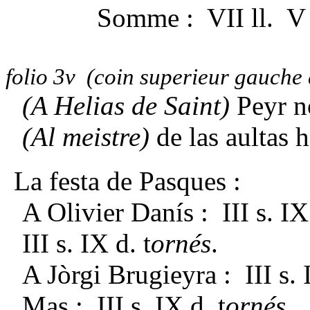
Somme : VII ll. V 
folio 3v (coin superieur gauche 
(A Helias de Saint)
Peyr n
(Al meistre)
de las
aultas 
La festa de Pasques :
A Olivier Danís : III s. IX 
III s. IX d. t
ornés
.
A Jòrgi Brugieyra : III s. 
Mas : III s. IX d. t
ornés
.