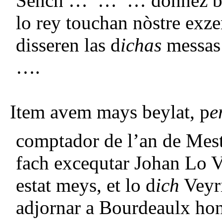
Sench … … … donnez be
lo rey touchan nòstre e
disseren las d
ichas
messas
…
Item avem mays beylat, p
e
comptador de l’an de Mes
fach excequtar Johan Lo V
estat meys, et lo d
ich
Veyri
adjornar a Bourdeaulx hon