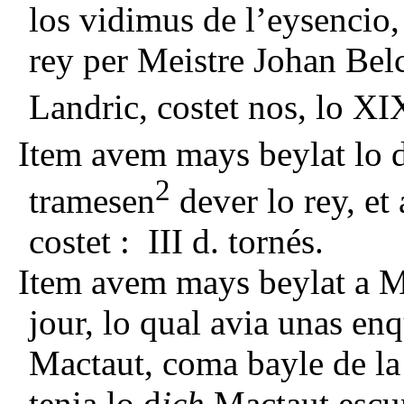
los vidimus de l’eysencio,
rey per Meistre Johan Belc
Landric, costet nos, lo XI
Item avem mays beylat lo 
2
tramesen
dever lo rey, et
costet : III d. tornés.
Item avem mays beylat a M
jour, lo qual avia unas enq
Mactaut, coma bayle de la C
tenia lo d
ich
Mactaut escum