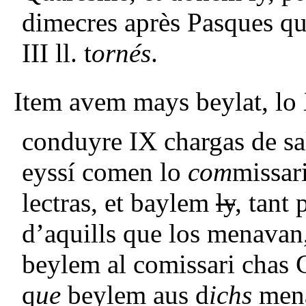
dimecres après Pasques qu
III ll. t
ornés
.
Item avem mays beylat, l
conduyre IX chargas de sa
eyssí comen lo
com
missar
lectras, et baylem
ly
, tant 
d’aquills que los menavan, 
beylem al comissari chas 
q
ue
beylem aus d
ichs
mena