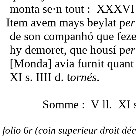
monta se·n tout : XXXVI 
Item avem mays beylat p
er
de son companhó que fezet
hy demoret, que housí p
er
[Monda] avia furnit quant
XI s. IIII d. t
ornés
.
Somme : V ll. XI 
folio 6r
(coin superieur droit déc