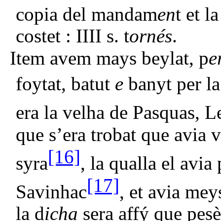
copia del mandam
en
t et l
costet : IIII s. t
ornés
.
Item avem mays beylat, p
e
foytat, batut
e
banyt per la
era la velha de Pasquas, L
que s’era trobat que avia 
[16]
syra
, la qualla el avi
[17]
Savinhac
, et avia mey
la d
icha
sera affý que pes