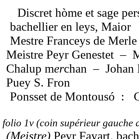
Discret hòme et sage p
bachellier en leys, Maior
Mestre Franceys de Merl
Meistre Peyr Genestet – 
Chalup m
er
chan – Johan 
Puey S. Fron
Ponsset de Montousó : Co
folio 1v (coin supérieur gauche 
(Meistre)
Peyr Fayart, bache