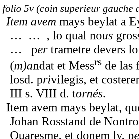
folio 5v
(coin superieur gauche 
Item avem
mays beylat a Ey
… … , lo qual no
us
gross
… p
er
trametre devers lo 
rs
(
m)a
ndat et Mess
de las 
losd. p
ri
vilegis, et coster
III s. VIII d. t
ornés
.
Item avem mays beylat, que
Johan Rosstand de Nontro
Quaresme, et donem ly, p