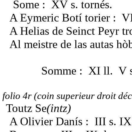
Some : XV s. tornés.
A Eymeric Botí torier : VI
A Helias de Seinct
Peyr t
Al meistre
de las
autas hò
Somme : XI ll. V s
folio 4r
(coin superieur droit déc
Toutz Se
(intz)
A Olivier Danís : III s. IX 