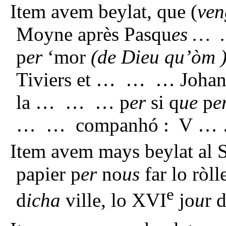
Item avem beylat, que (
ven
Moyne après Pasqu
es …
p
er
‘mor
(de Dieu qu’òm 
Tiviers et … … … Johan L
la … … … p
er
si q
ue
p
e
… … companhó : V …
Item avem mays beylat al 
papier p
er
no
us
far lo ròll
e
d
icha
ville, lo XVI
jo
u
r 