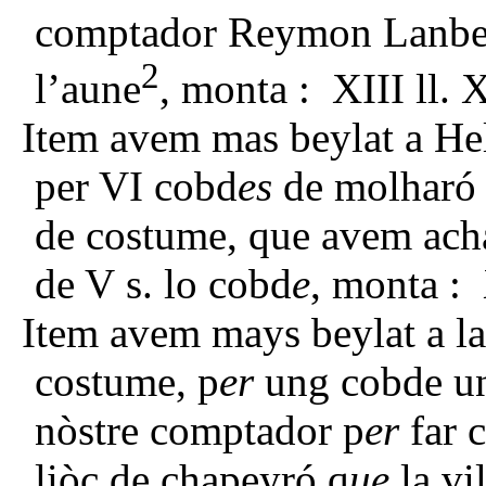
comptador Reymon Lanbert
2
l’aune
, monta : XIII ll. 
Item avem mas beylat a Hel
per VI cobd
es
de molharó
de costume, que avem acha
de V s. lo cobd
e
, monta :
Item avem mays beylat a la
costume, p
er
ung cobde un
nòstre comptador p
er
far c
liòc de chapeyró q
ue
la vil