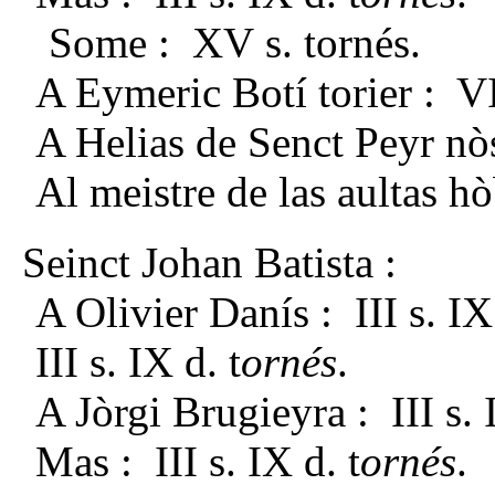
Some : XV s. tornés.
A Eymeric Botí torier : VI
A Helias de Senct
Peyr nò
Al meistre
de las
aultas h
Seinct Johan Batista :
A Olivier Danís : III s. IX 
III s. IX d. t
ornés
.
A Jòrgi Brugieyra : III s. 
Mas : III s. IX d. t
ornés
.