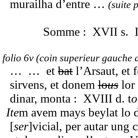
murailha d’entre …
(suite 
Somme
: XVII s. I
folio 6v
(coin superieur gauche 
… … et
bat
l’Arsaut, et
sirvens, et donem
lo
us
lo
dinar, monta : XVIII d. t
o
Ite
m avem mays beylat lo 
[
ser
]vicial, per autar ung 