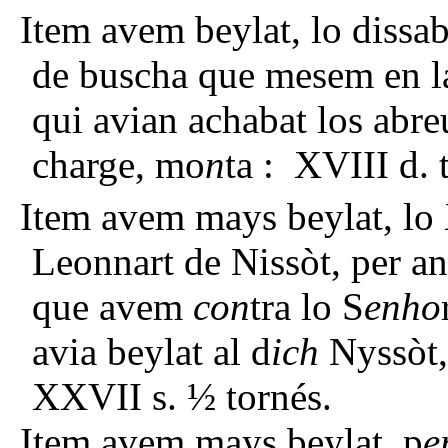
Item avem beylat, lo dissab
de buscha que mesem en la
qui avian achabat los abre
charge, mo
n
ta : XVIII d. 
Item avem mays beylat, lo
Leonnart de Nissòt, per a
que avem
con
tra lo S
enho
avia beylat al d
ich
Nyssòt,
XXVII s. ½ tornés.
Item avem mays beylat, p
e