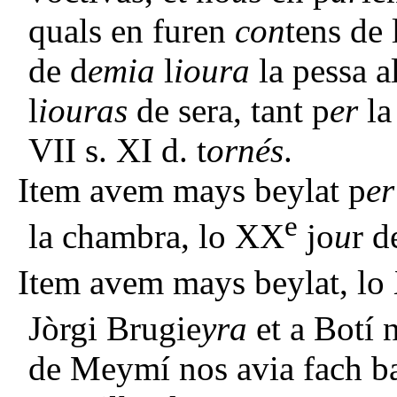
quals en furen
con
tens de 
de d
emia
l
ioura
la pessa a
l
iouras
de sera, tant p
er
la
VII s. XI d. t
ornés
.
Item avem mays beylat p
er
e
la chambra, lo XX
jo
u
r d
Item avem mays beylat, lo
Jòrgi Brugie
yra
et a Botí 
de Meymí nos avia fach ba