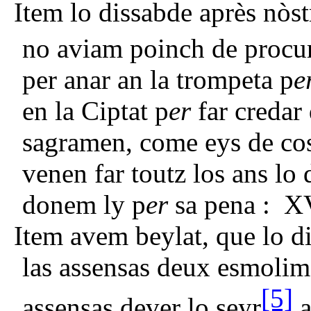
Item lo dissabde après nòst
no aviam poinch de procur
per anar an la trompeta p
e
en la Ciptat p
er
far credar
sagramen, come eys de cos
venen far toutz los ans lo 
donem ly p
er
sa pena : X
Item avem beylat, que lo d
las assensas deux esmolime
[5]
assensas dever lo seyr
a