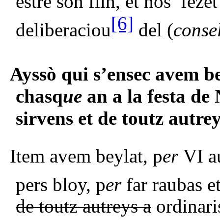
estre son filh, et nos fez
[6]
deliberaciou
del (
conse
Ayssò qui s’ensec avem be
chasq
ue
an a la festa de
sirvens et de toutz autre
Item avem beylat, p
er
VI a
pers bloy, p
er
far raubas e
de toutz autreys a
ordinari