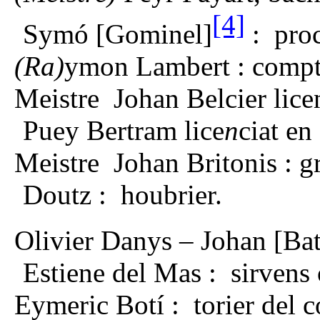
[4]
Symó [Gominel]
: pro
(Ra)
ymon Lambert : comp
Meistre Johan Belcier lice
Puey Bertram lice
n
ciat en
Meistre Johan Britonis : 
Doutz : houbrier.
Olivier Danys – Johan [Bat
Estiene del Mas : sirvens 
Eymeric Botí : torier del c