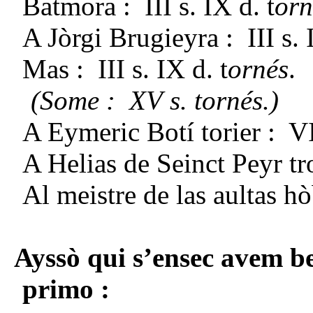
Batmora : III s. IX d. t
orn
A Jòrgi Brugieyra : III s. 
Mas : III s. IX d. t
ornés
.
(Some : XV s. tornés.)
A Eymeric Botí torier : VI
A Helias de Seinct
Peyr t
Al meistre
de las
aultas h
Ayssò qui s’ensec avem be
primo :