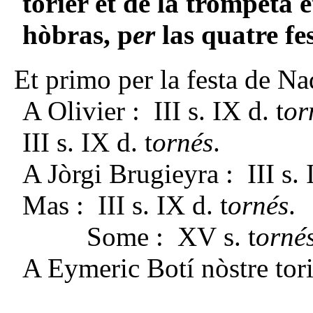
torier et de la trompeta e
hòbras, p
er
las quatre fes
Et primo per la festa de Na
A Olivier : III s. IX d. t
or
III s. IX d. t
ornés
.
A Jòrgi Brugieyra : III s. 
Mas : III s. IX d. t
ornés
.
Some : XV s. t
orné
A Eymeric Botí nòstre tori