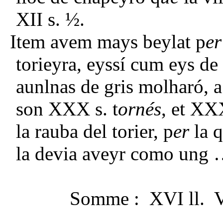
XII s. ½.
Item avem mays beylat p
er
torieyra, eyssí cum eys de
aunlnas de gris molharó, a
son XXX s. t
ornés
, et XX
la rauba del torier, p
er
la 
la devia aveyr como ung
Somme : XVI ll. V