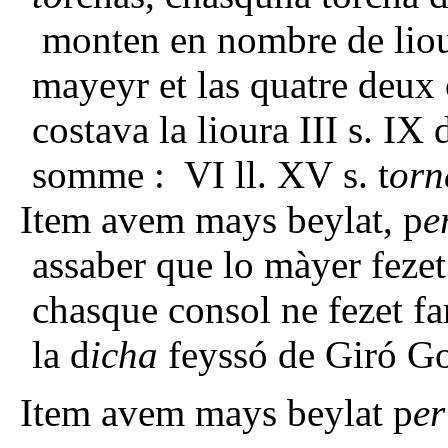
monten en nombre de liou
mayeyr et las quatre deux
costava la lioura III s. IX d
somme : VI ll. XV s. t
orn
Item avem mays beylat, p
e
assaber que lo màyer fezet 
chasque consol ne fezet fa
la d
icha
feyssó de Giró Go
Item avem mays beylat p
e