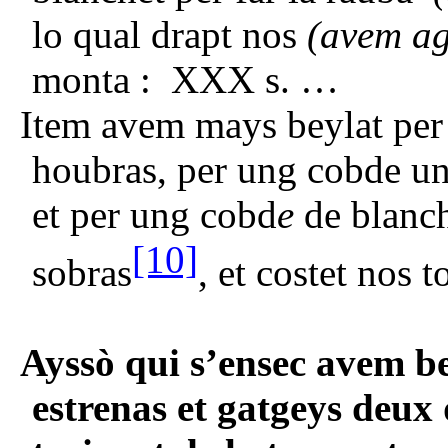
lo qual drapt nos
(avem ag
monta : XXX s. …
Item avem mays beylat per l
houbras, per ung cobde un
et per ung cobd
e
de blanc
[10]
sobras
, et costet nos t
Ayssò qui s’ensec avem b
estrenas et gatgeys deux 