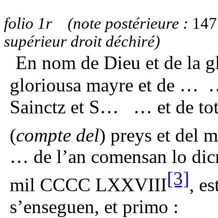
folio 1r (note postérieure :
147
supérieur droit déchiré)
En nom de Dieu et de la g
gloriousa mayre et de … …
Sainctz et S… … et de tota 
(
compte del
) preys et del 
… de l’an comensan lo di
[3]
mil CCCC LXXVIII
, e
s’enseguen, et primo :