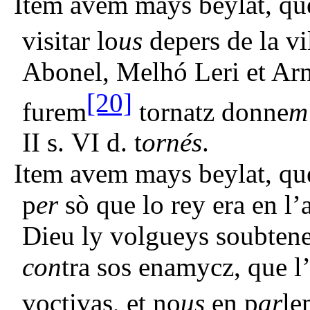
Item avem mays beylat, qu
visitar lo
us
depers de la vi
Abonel, Melhó Leri et Arn
[20]
furem
tornatz donne
m
II s. VI d. t
ornés
.
Item avem mays beylat, que
p
er
sò que lo rey era en l’
Dieu ly volgueys soubten
con
tra sos enamycz, que l
voctivas, et no
us
en p
ar
le