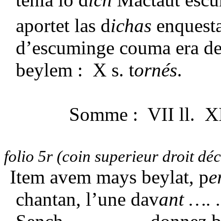
aportet las d
ichas
enquesta
d’escuminge couma era de 
beylem : X s. t
ornés
.
Somme : VII ll. XI
folio 5r
(coin superieur droit déc
Item avem mays beylat, p
e
chantan, l’une dav
ant