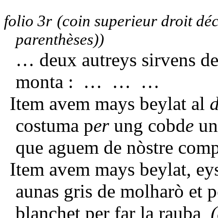
folio 3r
(coin superieur droit déc
parenthèses))
… deux autreys sirve
monta : … … …
Item avem mays beylat al
costuma p
er
ung cobd
e
un
que aguem de nòstre comp
Item avem mays beylat, ey
aunas gris de molharò et
blanchet per far la rauba