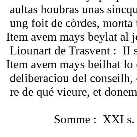
aultas houbras unas sincq
ung foit de còrdes, mo
n
ta 
Item avem mays beylat al jo
Liounart de Trasvent : II s
Item avem mays beilhat lo
deliberaciou del conseilh, 
re de qué vieure, et donem 
Somme : XXI s.