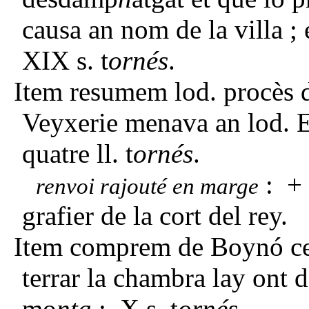
causa an nom de la villa ;
XIX s. t
ornés
.
Item resumem lod. procès de
Veyxerie menava an lod. E
quatre ll. t
ornés
.
: +
renvoi rajouté en marge
grafier de la cort del rey.
Item comprem de Boynó ce
terrar la chambra lay ont d
mo
nta
: X s. t
ornés
.