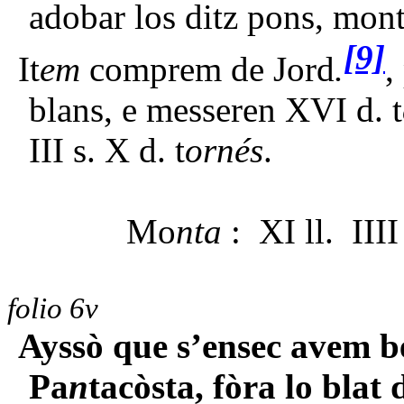
adobar los ditz pons, monta
[9]
It
em
comprem de Jord
.
,
blans, e messeren XVI d. t
III s. X d. t
ornés
.
Mo
nta
: XI ll.
IIII
folio 6v
Ayssò que s’ensec avem be
Pa
n
tacòsta, fòra lo blat 