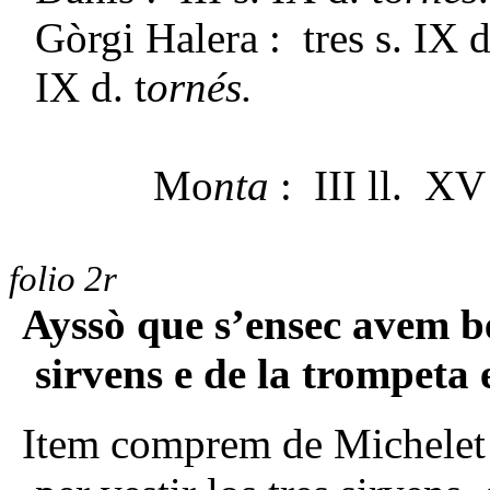
Gòrgi Halera : tres s. IX d
IX d. t
ornés.
Mo
nta
: III ll. XV 
folio 2r
Ayssò que s’ensec avem be
sirvens e de la trompeta 
Item comprem de Michelet T