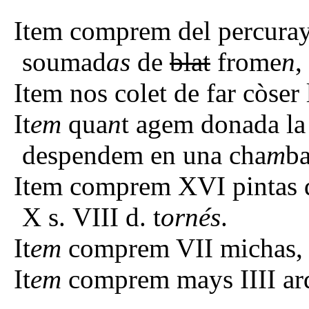
Item comprem del percuray
soumad
as
de
blat
frome
n
,
Item nos colet de far còser l
It
em
qua
n
t agem donada la 
despendem en una cha
m
ba
Item comprem XVI pintas de
X s. VIII d. t
ornés
.
It
em
comprem VII michas, 
It
em
comprem mays IIII ar