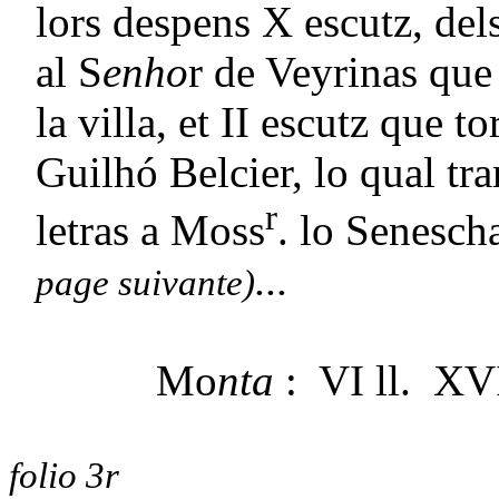
lors despens X escutz, del
al S
enho
r de Veyrinas que
la villa, et II escutz que t
Guilhó Belcier, lo qual tr
r
letras a Moss
. lo Senesch
...
page suivante)
Mo
nta
: VI ll. XVI
folio 3r