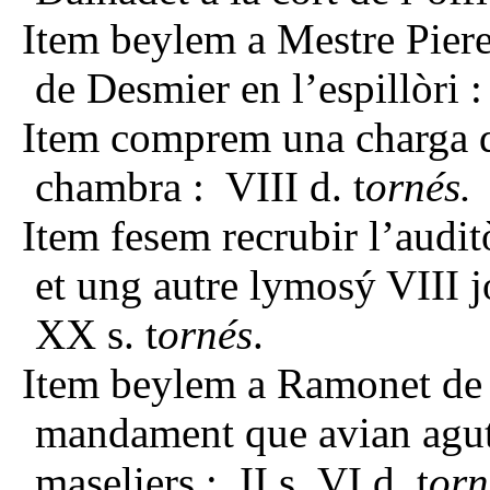
Item beylem a Mestre Piere 
de Desmier en l’espillòri : 
Item comprem una charga d
chambra : VIII d. t
ornés.
Item fesem recrubir l’auditò
et ung autre lymosý VIII j
XX s. t
ornés
.
Item beylem a Ramonet de B
mandament que avian agu
maseliers : II s. VI d. t
orn