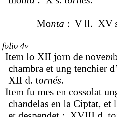
Mo
nta
: V ll. XV s
folio 4v
Item lo XII jorn de nove
m
chambra et ung tenchier d’
XII d. t
ornés
.
Item fu mes en cossolat un
cha
n
delas en la Ciptat, et
et despendet : XVIII d. t
o