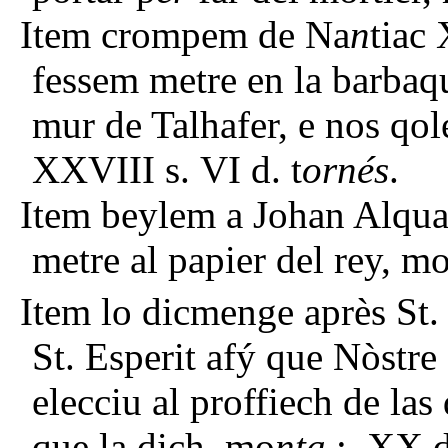
Item crompem de Na
n
tiac 
fessem metre en la barbaq
mur de Talhafer, e nos qo
XXVIII s. VI d. t
ornés
.
Item beylem a Johan Alquan
metre al papier del rey, m
Item lo dicmenge après St. 
St. Esperit afý que Nòstre
elecciu al proffiech de las
que la dich, mo
nta
: XX d