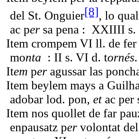
[8]
del St. Onguier
, lo qual
ac p
er
sa pena : XXIIII s. 
Item crompem VI ll. de fer
mo
nta
: II s. VI d. t
ornés
.
It
em
p
er
agussar las ponchas
Item beylem mays a Guilham
adobar lod. pon,
et
ac per 
Item nos quollet de far pau
enpausatz p
er
volontat del