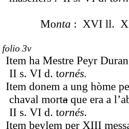
Mo
nta
: XVI ll. XI
folio 3v
Item ha Mestre Peyr Duran 
II s. VI d. t
ornés.
Item donem a ung hòme per
chaval mort
a
que era a l’a
II s. VI d. t
ornés
.
Item beylem per XIII messa