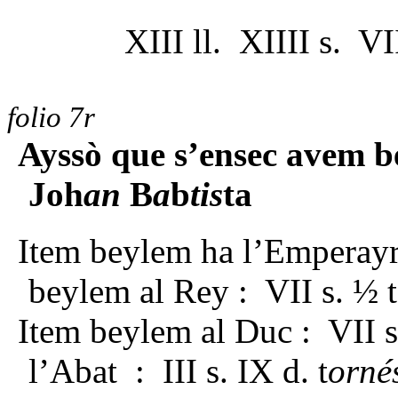
XIII ll. XIIII s. VI
folio 7r
Ayssò que s’ensec avem be
Joh
an
B
a
b
tis
ta
Item beylem ha l’Emperayre
beylem al Rey : VII s. ½ t
Item beylem al Duc : VII s
l’Abat : III s. IX d. t
orné