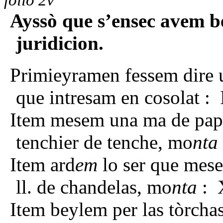
folio 2v
Ayssò que s’ensec avem be
juridicion.
Primieyramen fessem dire u
que intresam en cosolat : I
Item mesem una ma de papi
tenchier de tenche, mo
nta
Item ard
em
lo ser que mes
ll. de chandelas, mo
nta
: X
Item beylem per las tòrcha