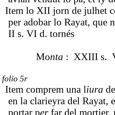
Item lo XII jorn de julhet
per adobar lo Rayat, que 
II s. VI d. tornés
Mo
nta
: XXIII s. V
folio 5r
Item comprem una l
iura
de
en la clarieyra del Rayat,
portar p
er
far del mortier,