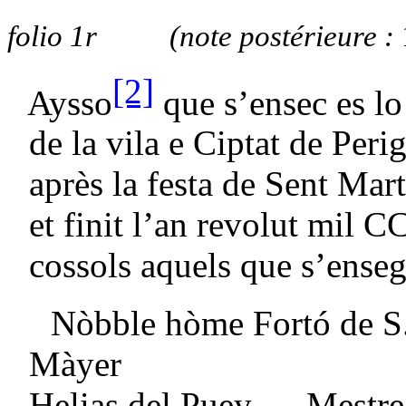
folio 1r (note postérieure :
[2]
Aysso
que s’ensec es lo
de la vila e Ciptat de Peri
après la festa de Sent Ma
et finit l’an revolut mil 
cossols aquels que s’enseg
Nòbble hòme Fortó de S. 
Màyer
Helias del Puey – Mestre