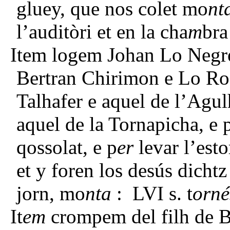
gluey, que nos colet mo
nt
l’auditòri et en la cha
m
bra
Item logem Johan Lo Negre
Bertran Chirimon e Lo Ro
Talhafer e aquel de l’Agul
aquel de la Tornapicha, e 
qossolat, e p
er
levar l’esto
et y foren los desús dichtz
jorn, mo
nta
: LVI s. t
orné
It
em
crompem del filh de Be