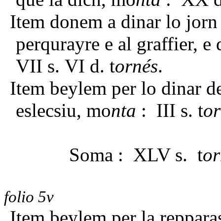
Item donem a dinar lo jorn 
perqurayre e al graffier, 
VII s. VI d. t
ornés
.
Item beylem per lo dinar de
eslecsiu, mo
nta
: III s. t
or
Soma : XLV s. t
or
folio 5v
Item beylem per la repparas