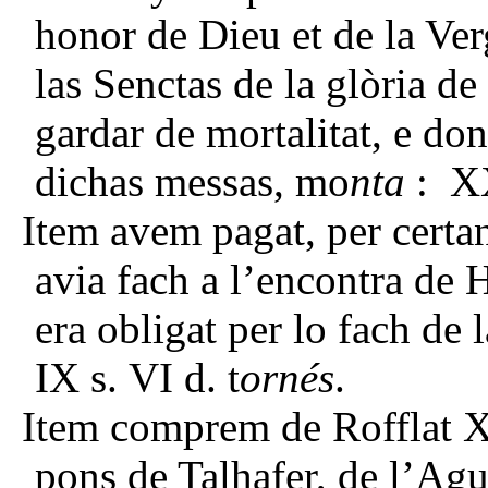
honor de Dieu et de la Ver
las Senctas de la glòria de
gardar de mortalitat, e do
dichas messas, mo
nta
: XX
Item avem pagat, per cert
avia fach a l’encontra de H
era obligat per lo fach de la
IX s. VI d. t
ornés
.
Item comprem de Rofflat XX
pons de Talhafer, de l’Agui