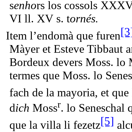
s
enho
rs los cossols XXXVI 
VI ll. XV s. t
ornés.
[3
Item l’endomà que furen
Màyer et Esteve Tibbaut an
Bordeux devers Moss. lo M
termes que Moss. lo Senes
fach de la mayoria, et que 
r
d
ich
Moss
. lo Seneschal q
[5]
que la villa li fezetz
alcu