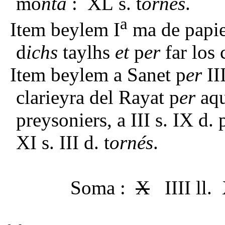
mo
nta
: XL s. t
ornés
.
a
Item beylem I
ma de papie
d
ichs
taylhs
et
p
er
far los 
Item beylem a Sanet p
er
II
clarieyra del Rayat p
er
aqu
preysoniers, a III s. IX d. 
XI s. III d. t
ornés
.
Soma :
X
IIII ll. 