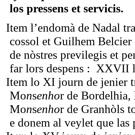
los pressens et servicis.
Item l’endomà de Nadal tr
cossol et Guilhem Belcier 
de nòstres previlegis et pe
far lors despens : XXVII ll
Item lo XI journ de jenier 
Mo
n
s
enho
r de Bordelhia, 
Mo
n
s
enho
r de Granhòls to
e donem al veylet que las po