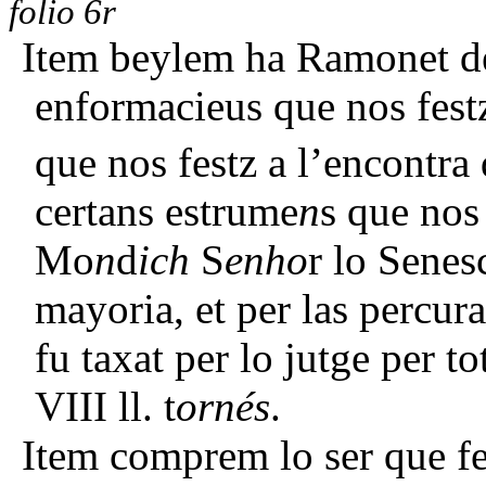
folio 6r
Item beylem ha Ramonet de 
enformacieus que nos festz 
que nos festz a l’encontra
certans estrume
n
s que nos
Mo
n
d
ich
S
enho
r lo Senes
mayoria, et per las percur
fu taxat per lo jutge per t
VIII ll. t
ornés
.
Item comprem lo ser que fe