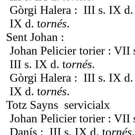
Gòrgi Halera : III s. IX d.
IX d. t
ornés
.
Sent Johan :
Johan Pelicier torier : VII 
III s. IX d. t
ornés
.
Gòrgi Halera : III s. IX d.
IX d. t
ornés
.
Totz Sayns servicialx
Johan Pelicier torier : VII 
Danís : III s. IX d. to
rnés
.