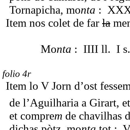
Tornapicha, mo
nta
: XXX 
Item nos colet de far
la
mena
Mo
nta
: IIII ll. I s
folio 4r
Item lo V Jorn d’ost fessem
de l’Aguilharia a Girart, e
et compre
m
de chavilhas de
dichas pòtz, mo
nta
tot : V