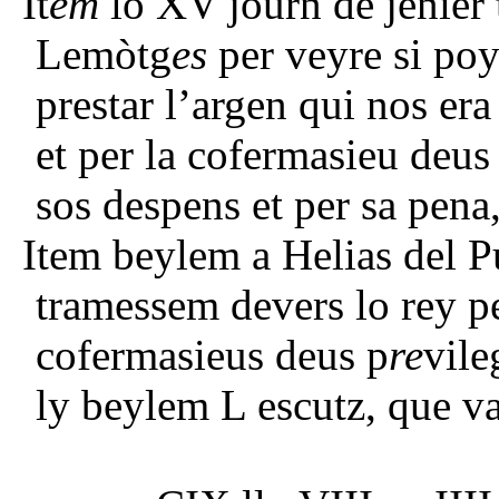
It
em
lo XV journ de jenier
Lemòtg
es
per veyre si poy
prestar l’argen qui nos era
et per la cofermasieu deus 
sos despens et per sa pena
Item beylem a Helias del P
tramessem devers lo rey pe
cofermasieus deus p
re
vile
ly beylem L escutz, que v