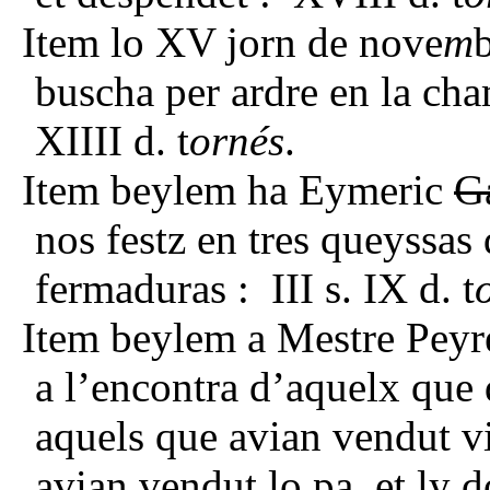
Item lo XV jorn de nove
m
buscha per ardre en la ch
XIIII d. t
ornés
.
Item beylem ha Eymeric
G
nos festz en tres queyssas 
fermaduras : III s. IX d. t
Item beylem a Mestre Peyre 
a l’encontra d’aquelx que
aquels que avian vendut v
avian vendut lo pa, et ly d