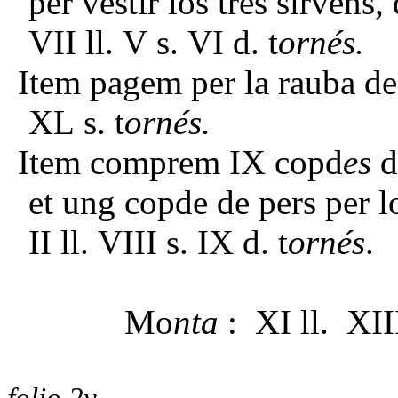
per vestir los tres sirvens,
VII ll. V s. VI d. t
ornés.
Item pagem per la rauba de 
XL s. t
ornés.
Item comprem IX copd
es
d
et ung copde de pers per l
II ll. VIII s. IX d. t
ornés
.
Mo
nta
: XI ll. XIII