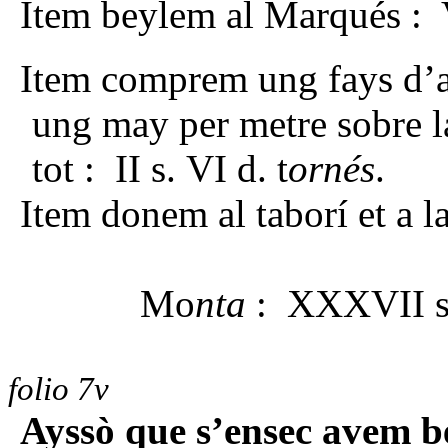
Item beylem al Marqués : V
Item comprem ung fays d’ar
ung may per metre sobre la
tot : II s. VI d. t
ornés
.
Item donem al taborí et a l
Mo
nta
: XXXVII 
folio 7v
Ayssò que s’ensec avem bey