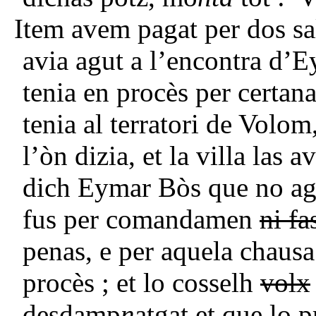
Item avem pagat per dos sa
avia agut a l’encontra d’E
tenia en procès per certana
tenia al terratori de Volom
l’òn dizia, et la villa las 
dich Eymar Bòs que no agu
fus per comandamen
ni fa
penas, e per aquela chausa
procès ; et lo cosselh
volx
desdamp
n
atgat et que lo 