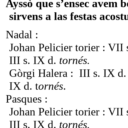
Ayssò que s’ensec avem be
sirvens a las festas acos
Nadal :
Johan Pelicier torier : VII 
III s. IX d.
tornés.
Gòrgi Halera : III s. IX d.
IX d. t
ornés
.
Pasques :
Johan Pelicier torier : VII 
III s. IX d.
tornés.