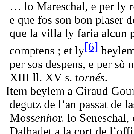
… lo Mareschal, e per ly r
e que fos son bon plaser d
que la villa ly faria alcun 
[6]
comptens ; et ly
beylem 
per sos despens, e per sò 
XIII ll. XV s. t
ornés
.
Item beylem a Giraud Gou
degutz de l’an passat de l
Moss
enho
r. lo Seneschal,
Dalhadet a la cort de l’off