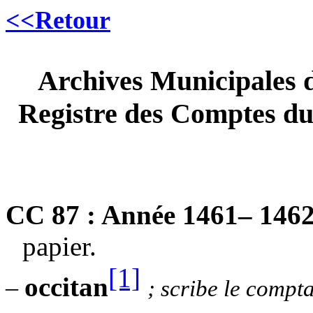
<<Retour
Archives Municipales
Registre des Comptes du 
CC 87 : Année 1461– 1462
papier.
[1]
occitan
–
; scribe le compt