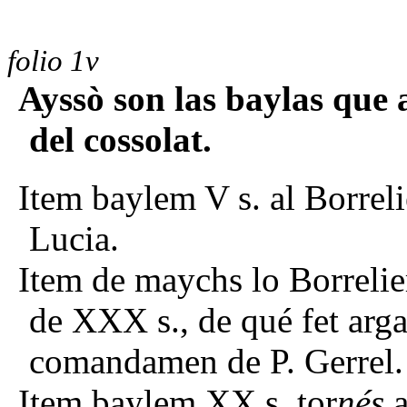
folio 1v
Ayssò son las baylas que 
del cossolat.
Item baylem V s. al Borreli
Lucia.
Item de maychs lo Borrelie
de XXX s., de qué fet arga
comandamen de P. Gerrel.
Item baylem XX s. tor
nés
a