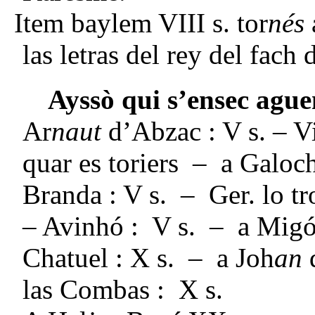
Item baylem VIII s. tor
nés
las letras del rey del fach 
Ayssò qui s’ensec aguen
Ar
naut
d’Abzac : V s. – Vi
quar es toriers – a Galoc
Branda : V s. – Ger. lo t
– Avinhó : V s. – a Migó
Chatuel : X s. – a Joh
an
las Combas : X s.