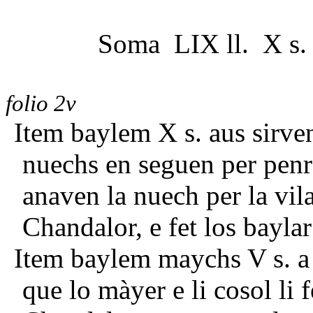
Soma LIX ll. X s. 
folio 2v
Item baylem X s. aus sirvens
nuechs en seguen per penr
anaven la nuech per la vila
Chandalor, e fet los baylar
Item baylem maychs V s. a 
que lo màyer e li cosol li 