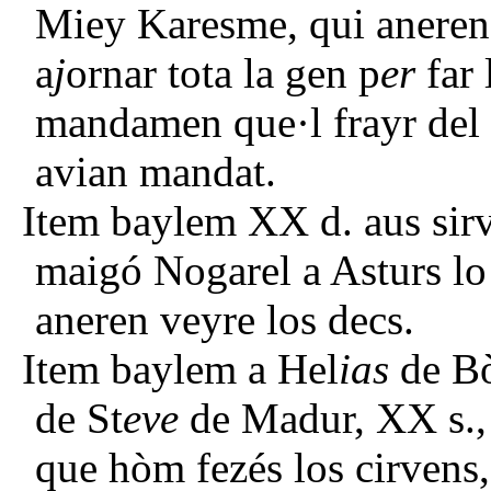
Miey Karesme, qui aneren p
a
j
ornar tota la gen p
er
far 
mandamen que·l frayr del 
avian mandat.
Item baylem XX d. aus sir
maigó Nogarel a Asturs lo j
aneren veyre los decs.
Item baylem a Hel
ias
de Bò
de St
eve
de Madur, XX s.,
que hòm fezés los cirvens,