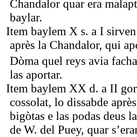
Chandalor quar era malapte
baylar.
Item baylem X s. a I sirve
après la Chandalor, qui ap
Dòma quel reys avia facha
las aportar.
Item baylem XX d. a II gor
cossolat, lo dissabde après
bigòtas e las podas deus l
de W. del Puey, quar s’era