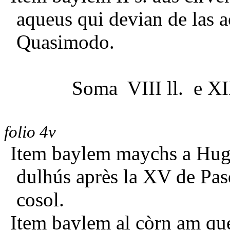
aqueus qui devian de las a
Quasimodo.
Soma VIII ll. e XI
folio 4v
Item baylem maychs a Hugo
dulhús après la XV de Pas
cosol.
Item baylem al còrn am qué