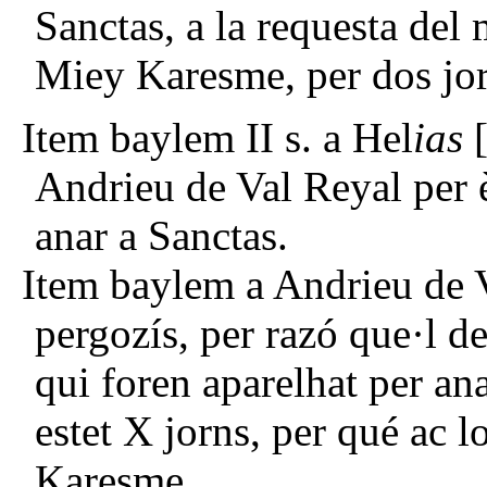
Sanctas, a la requesta del 
Miey Karesme, per dos jorn
Item baylem II s. a Hel
ias
[
Andrieu de Val Reyal per 
anar a Sanctas.
Item baylem a Andrieu de V
pergozís, per razó que·l d
qui foren aparelhat per ana
estet X jorns, per qué ac l
Karesme.