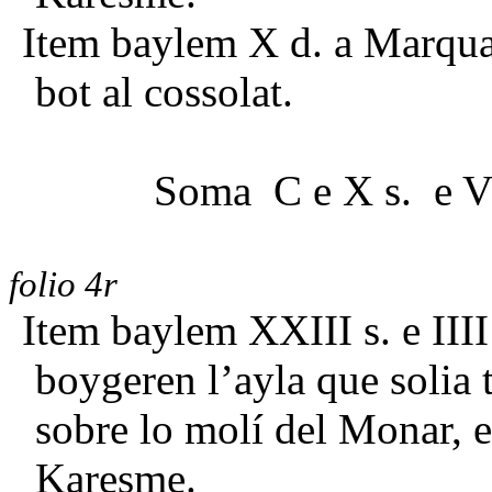
Item baylem X d. a Marquaf
bot al cossolat.
Soma C e X s. e V
folio 4r
Item baylem XXIII s. e III
boygeren l’ayla que solia
sobre lo molí del Monar, e 
Karesme.