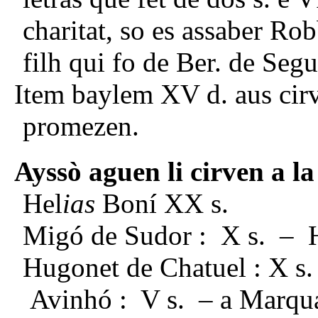
charitat, so es assaber Rob
filh qui fo de Ber. de Segu
Item baylem XV d. aus cir
promezen.
Ayssò aguen li cirven a l
Hel
ias
Boní XX s.
Migó de Sudor : X s. – 
Hugonet de Chatuel : X s.
Avinhó : V s. – a Marqua