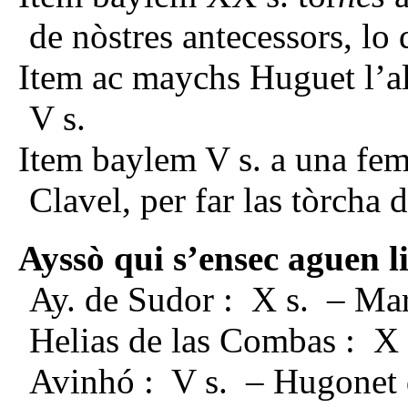
de nòstres antecessors, lo
Item ac maychs Huguet l’al
V s.
Item baylem V s. a una fem
Clavel, per far las tòrcha 
Ayssò qui s’ensec aguen li
Ay. de Sudor : X s. – Marq
Helias de las Combas : X 
Avinhó : V s. – Hugonet d