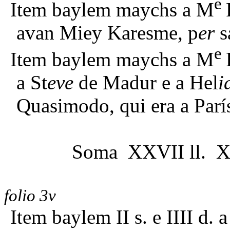
e
Item baylem maychs a M
avan Miey Karesme, p
er
s
e
Item baylem maychs a M
a St
eve
de Madur e a Hel
i
Quasimodo, qui era a Parí
Soma XXVII ll. X
folio 3v
Item baylem II s. e IIII d. 