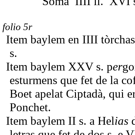
Soma IIII ll. XVI 
folio 5r
Item baylem en IIII tòrcha
s.
Item baylem XXV s. p
er
go
esturmens que fet de la co
Boet apelat Ciptadà, qui e
Ponchet.
Item baylem II s. a Hel
ias
letras que fet de dos s. e 