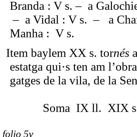
Branda : V s. – a Galochi
– a Vidal : V s. – a Ch
Manha : V s.
Item baylem XX s. tor
nés
a
estatga qui·s ten am l’obr
gatges de la vila, de la Se
Soma IX ll. XIX s.
folio 5v