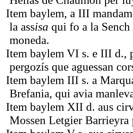
Item baylem, a III mandam
la ass
isa
qui fo a la Sench 
moneda.
Item baylem VI s. e III d.,
pergozís que aguessan cors
Item baylem III s. a Marqua
Brefania, qui avia manleva
Item baylem XII d. aus cir
Mossen Letgier Barrieyra p