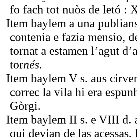
fo fach tot nuòs de letó : X 
Item baylem a una publians
contenia e fazia mensio, de
tornat a estamen l’agut d’
tor
nés
.
Item baylem V s. aus cirve
correc la vila hi era espun
Gòrgi.
Item baylem II s. e VIII d.
qui devian de las acessas, 