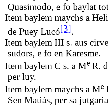
Quasimodo, e fo baylat to
Item baylem maychs a Helia
[3]
de Puey Lucó
.
Item baylem III s. aus cirv
sudors, e fo en Karesme.
e
Item baylem C s. a M
R. d
per luy.
e
Item baylem maychs a M
Sen Matiàs, per sa jutgaria