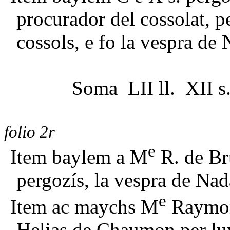
procurador del cossolat, 
cossols, e fo la vespra de 
Soma LII ll. XII s
folio 2r
e
Item baylem a M
R. de Bru
pergozís, la vespra de Nada
e
Item ac maychs M
Raymons
Helias de Chaumon per lu