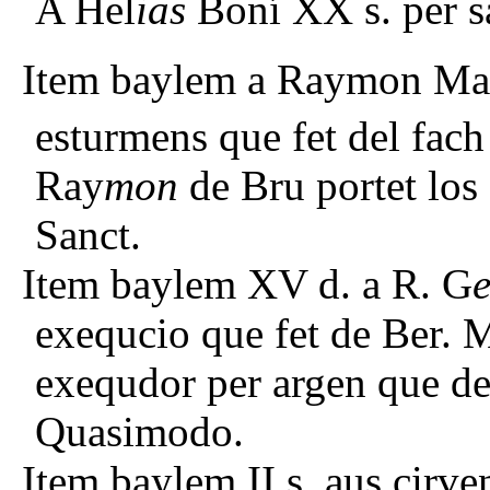
A Hel
ias
Boní XX s. per s
Item baylem a Raymon Ma
esturmens que fet del fach
Ray
mon
de Bru portet los 
Sanct.
Item baylem XV d. a R. G
e
exequcio que fet de Ber. 
exequdor per argen que dev
Quasimodo.
Item baylem II s. aus cirve