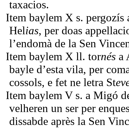
taxacios.
Item baylem X s. pergozís a
Hel
ias
, per doas appellaci
l’endomà de la Sen Vincen
Item baylem X ll. tor
nés
a 
bayle d’esta vila, per co
cossols, e fet ne letra St
ev
Item baylem V s. a Migó d
velheren un ser per enques
dissabde après la Sen Vinc