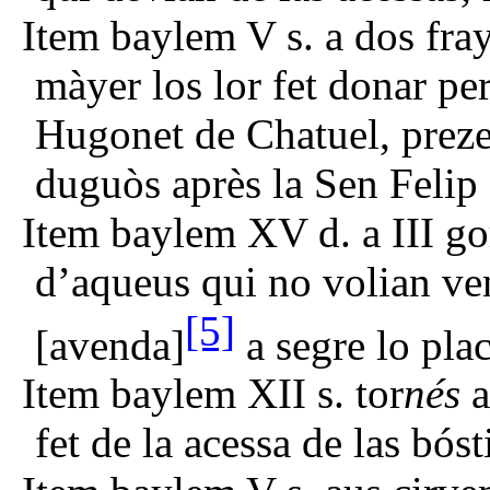
Item baylem V s. a dos fray
màyer los lor fet donar pe
Hugonet de Chatuel, preze
duguòs après la Sen Felip 
Item baylem XV d. a III go
d’aqueus qui no volian ven
[5]
[avenda]
a segre lo pla
Item baylem XII s. tor
nés
a
fet de la acessa de las bóst