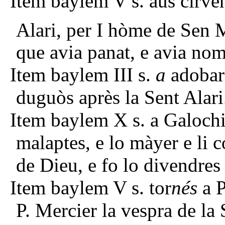
Item baylem V s. aus cirven
Alari, per I hòme de Sen 
que avia panat, e avia nom
Item baylem III s.
a
adobar 
duguòs après la Sent Alari
Item baylem X s. a Galochie
malaptes, e lo màyer e li c
de Dieu, e fo lo divendres 
Item baylem V s. tor
nés
a P
P. Mercier la vespra de la 