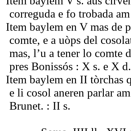
Item baylem V s. aus cirve
correguda e fo trobada am
Item baylem en V mas de pa
comte, e a uòps del cosolat
mas, l’u a tener lo comte d
pres Bonissós : X s. e X d.
Item baylem en II tòrchas 
e li cosol aneren parlar 
Brunet. : II s.