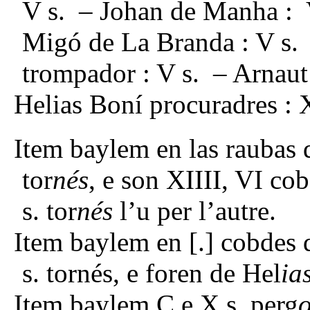
V s. – Johan de Manha : 
Migó de La Branda : V s. 
trompador : V s. – Arnaut 
Helias Boní procuradres : 
Item baylem en las raubas d
tor
nés
, e son XIIII, VI co
s. tor
nés
l’u per l’autre.
Item baylem en [.] cobdes d
s. tornés, e foren de Hel
ia
Item baylem C e X s. perg