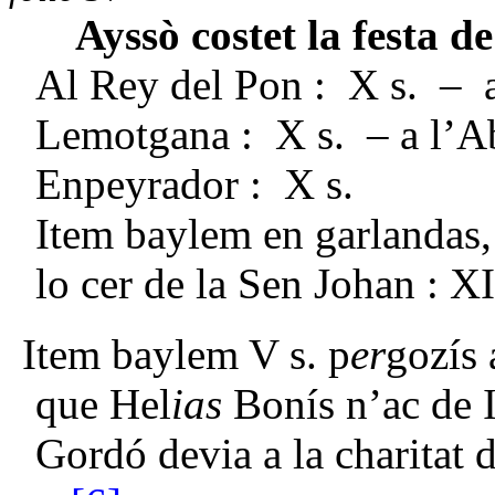
Ayssò costet la festa d
Al Rey del Pon : X s.
– a
Lemotgana : X s. – a l’Ab
Enpeyrador : X s.
Item baylem en garlandas, 
lo cer de la Sen Johan : XI
Item baylem V s. p
er
gozís 
que Hel
ias
Bonís n’ac de I
Gordó devia a la charitat 