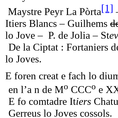
[1]
Maystre Peyr La Pòrta
Itiers Blancs – Guilhems
d
lo Jove – P. de Jolia – St
e
De la Ciptat : Fortaniers
lo Joves.
E foren creat e fach lo diu
o
o
en l’a n de M
CCC
e X
E fo comtadre It
iers
Chatue
Gerreus lo Joves cossols.