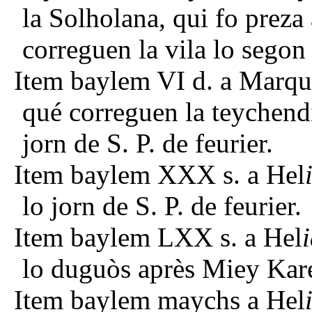
la Solholana, qui fo preza 
correguen la vila lo sego
Item baylem VI d. a Marqua
qué correguen la teychendi
jorn de S. P. de feurier.
Item baylem XXX s. a Hel
lo jorn de S. P. de feurier.
Item baylem LXX s. a Hel
lo duguòs après Miey Kar
Item baylem maychs a Hel