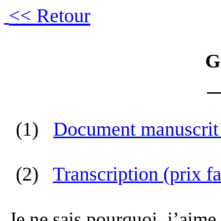
<< Retour
G
_
(1)
Document manuscrit (
(2)
Transcription (prix fa
Je ne sais pourquoi, j’aime