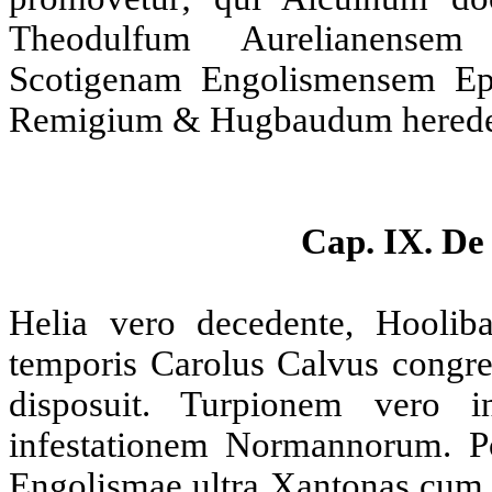
Theodulfum Aurelianensem
Scotigenam Engolismensem Ep
Remigium & Hugbaudum heredes 
Cap. IX. De
Helia vero decedente, Hoolib
temporis Carolus Calvus congre
disposuit. Turpionem vero i
infestationem Normannorum. P
Engolismae ultra Xantonas cum 