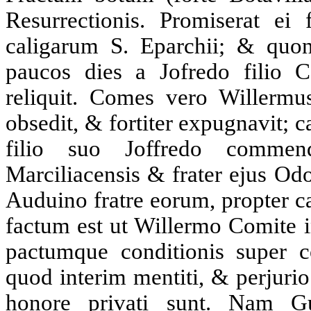
Resurrectionis. Promiserat ei 
caligarum S. Eparchii; & quon
paucos dies a Jofredo filio 
reliquit. Comes vero Willermu
obsedit, & fortiter expugnavit; c
filio suo Joffredo commen
Marciliacensis & frater ejus Od
Auduino fratre eorum, propter 
factum est ut Willermo Comite i
pactumque conditionis super co
quod interim mentiti, & perjurio 
honore privati sunt. Nam G