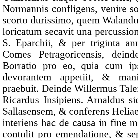
Normannis confligens, venire sol
scorto durissimo, quem Walandu
loricatum secavit una percussion
S. Eparchii, & per triginta an
Comes Petragoricensis, deind
Borratio pro eo, quia cum i
devorantem appetiit, & mani
praebuit. Deinde Willermus Tal
Ricardus Insipiens. Arnaldus 
Sallasensem, & conferens Heliae
interiens hac de causa in fine 
contulit pro emendatione, & sep