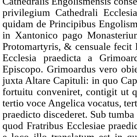
Cathedralis Engolismensis cons
privilegium Cathedrali Ecclesi
quidam de Principibus Engolism
in Xantonico pago Monasterium
Protomartyris, & censuale fecit
Ecclesia praedicta a Grimoar
Episcopo. Grimoardus vero obien
juxta Altare Capituli: in quo 
fortuitu conveniret, contigit u
tertio voce Angelica vocatus, ter
praedicto discederet. Sub tumba e
quod Fratribus Ecclesiae praedic