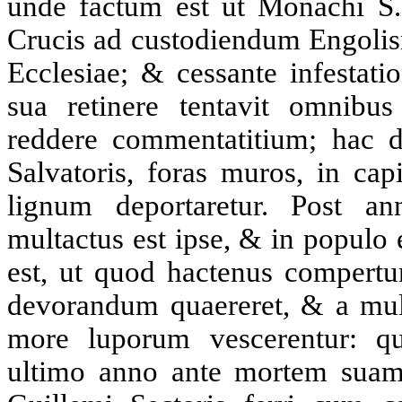
unde factum est ut Monachi S. 
Crucis ad custodiendum Engolis
Ecclesiae; & cessante infestati
sua retinere tentavit omnibu
reddere commentatitium; hac d
Salvatoris, foras muros, in cap
lignum deportaretur. Post a
multactus est ipse, & in populo
est, ut quod hactenus compertu
devorandum quaereret, & a mult
more luporum vescerentur: qui
ultimo anno ante mortem sua