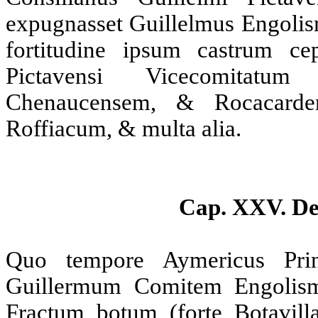
expugnasset Guillelmus Engoli
fortitudine ipsum castrum ce
Pictavensi Vicecomitatu
Chenaucensem, & Rocacarde
Roffiacum, & multa alia.
Cap. XXV. De
Quo tempore Aymericus Prin
Guillermum Comitem Engolism
Fractum botum (forte Botavill