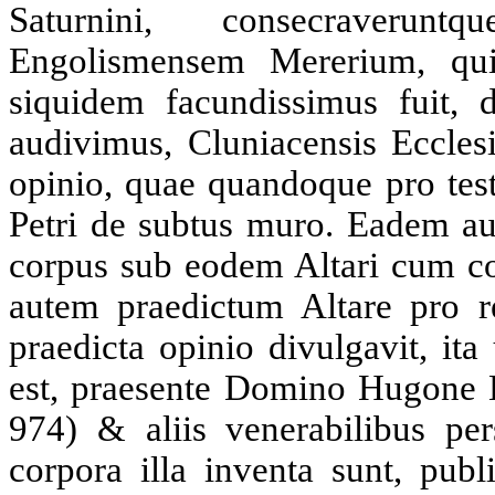
Saturnini, consecraveru
Engolismensem Mererium, qui
siquidem facundissimus fuit, d
audivimus, Cluniacensis Eccles
opinio, quae quandoque pro test
Petri de subtus muro. Eadem au
corpus sub eodem Altari cum cor
autem praedictum Altare pro rea
praedicta opinio divulgavit, it
est, praesente Domino Hugone 
974) & aliis venerabilibus pers
corpora illa inventa sunt, publ