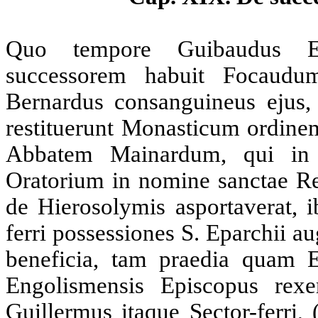
Quo tempore Guibaudus Epi
successorem habuit Focaudum
Bernardus consanguineus ejus,
restituerunt Monasticum ordinem
Abbatem Mainardum, qui in f
Oratorium in nomine sanctae Res
de Hierosolymis asportaverat, i
ferri possessiones
S. Eparchii
aug
beneficia, tam praedia quam 
Engolismensis Episcopus rex
Guillermus itaque Sector-ferri,