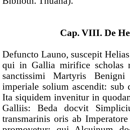
Biblioth. Thuana).
Cap. VIII. De He
Defuncto Launo, suscepit Helia
qui in
Gallia
mirifice scholas r
sanctissimi Martyris Benig
imperiale solium ascendit: sub 
Ita siquidem invenitur in quoda
Galliis: Beda docvit Simpli
transmarinis oris ab Imperatore
promovetur; qui Alcuinum do