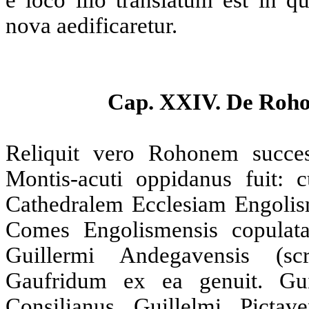
e loco illo translatum est in 
nova aedificaretur.
Cap. XXIV. De Roho
Reliquit vero Rohonem success
Montis-acuti oppidanus fuit:
Cathedralem Ecclesiam Engolism
Comes Engolismensis copulata
Guillermi Andegavensis (s
Gaufridum ex ea genuit. Guil
Consilianus Guillelmi Picta