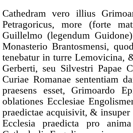
Cathedram vero illius Grimoa
Petragoricus, more (forte mat
Guillelmo (legendum Guidone)
Monasterio Brantosmensi, quo
tenebatur in turre Lemovicina, 
Gerberti, seu Silvestri Papae
Curiae Romanae sententiam da
praesens esset, Grimoardo Epi
oblationes Ecclesiae Engolism
praedictae acquisivit, & insupe
Ecclesia praedicta pro anim