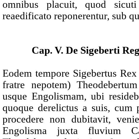
omnibus placuit, quod sicuti
reaedificato reponerentur, sub q
Cap. V. De Sigeberti Re
Eodem tempore Sigebertus Rex 
fratre nepotem) Theodebertu
usque Engolismam, ubi resideba
quoque derelictus a suis, cum 
procedere non dubitavit, ven
Engolisma juxta fluvium C