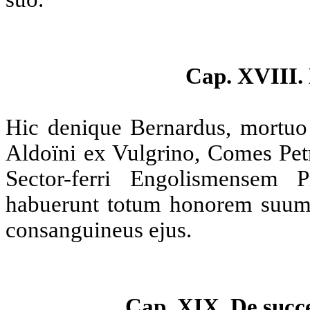
Cap. XVIII. 
Hic denique Bernardus, mortuo p
Aldoïni ex Vulgrino, Comes Petr
Sector-ferri Engolismensem
habuerunt totum honorem suum 
consanguineus ejus.
Cap. XIX. De succe