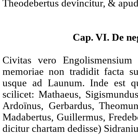
Theodebertus devincitur, & apud
Cap. VI. De ne
Civitas vero Engolismensium n
memoriae non tradidit facta 
usque ad Launum. Inde est 
scilicet: Mathaeus, Sigismundu
Ardoïnus, Gerbardus, Theomund
Madabertus, Guillermus, Fredebe
dicitur chartam dedisse) Sidraniu