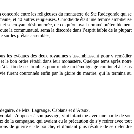
 la concorde entre les religieuses du monastère de Ste Radegonde qui se
rmaine, et 40 autres religieuses. Chrodielde était une femme ambitieuse
ement et se croyant déshonnorée, de ce qu’on avait nommé préférablement
ute la communauté, sema la discorde dans l’esprit faible de la plupart
te sur les prélats assemblés,
e tous les évêques des deux royaumes s’assemblassent pour y remédier
 et le bon ordre rétabli dans leur monastère. Quelque tems après notre
qu’à la fin de ces troubles pour rendre un témoignage continuel à Jesus
ie furent couronnés enfin par la gloire du martire, qui la termina au
redegaire, de Mrs. Lagrange, Cablans et d’Ataux.
oulait s’opposer à son passage, vint lui-même avec une partie de son
ux de la campagne, qui avaient eu la précaution de s’y retirer avec tout
ions de guerre et de bouche, et d’autant plus résolue de se défendre