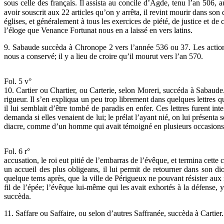
sous celle des français. Il assista au concile d’Agde, tenu l’an 506,
avoir souscrit aux 22 articles qu’on y arrêta, il revint mourir dans son 
églises, et généralement à tous les exercices de piété, de justice et d
l’éloge que Venance Fortunat nous en a laissé en vers latins.
9. Sabaude succèda à Chronope 2 vers l’année 536 ou 37. Les actions
nous a conservé; il y a lieu de croire qu’il mourut vers l’an 570.
Fol. 5 v°
10. Cartier ou Chartier, ou Carterie, selon Moreri, succéda à Sabaude. 
rigueur. Il s’en expliqua un peu trop librement dans quelques lettres qu
il lui semblait d’être tombé de paradis en enfer. Ces lettres furent in
demanda si elles venaient de lui; le prélat l’ayant nié, on lui présenta 
diacre, comme d’un homme qui avait témoigné en plusieurs occasions l’e
Fol. 6 r°
accusation, le roi eut pitié de l’embarras de l’évêque, et termina cette 
un accueil des plus obligeans, il lui permit de retourner dans son di
quelque tems après, que la ville de Périgueux ne pouvant résister aux 
fil de l’épée; l’évêque lui-même qui les avait exhortés à la défense, y
succèda.
11. Saffare ou Saffaire, ou selon d’autres Saffranée, succèda à Cartier.