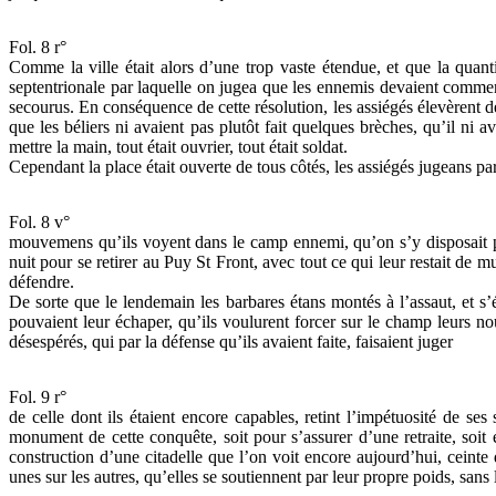
Fol. 8 r°
Comme la ville était alors d’une trop vaste étendue, et que la quantit
septentrionale par laquelle on jugea que les ennemis devaient commenc
secourus. En conséquence de cette résolution, les assiégés élevèrent de
que les béliers ni avaient pas plutôt fait quelques brèches, qu’il ni a
mettre la main, tout était ouvrier, tout était soldat.
Cependant la place était ouverte de tous côtés, les assiégés jugeans par
Fol. 8 v°
mouvemens qu’ils voyent dans le camp ennemi, qu’on s’y disposait pour
nuit pour se retirer au Puy St Front, avec tout ce qui leur restait de m
défendre.
De sorte que le lendemain les barbares étans montés à l’assaut, et s’
pouvaient leur échaper, qu’ils voulurent forcer sur le champ leurs n
désespérés, qui par la défense qu’ils avaient faite, faisaient juger
Fol. 9 r°
de celle dont ils étaient encore capables, retint l’impétuosité de ses
monument de cette conquête, soit pour s’assurer d’une retraite, soit
construction d’une citadelle que l’on voit encore aujourd’hui, ceint
unes sur les autres, qu’elles se soutiennent par leur propre poids, sans