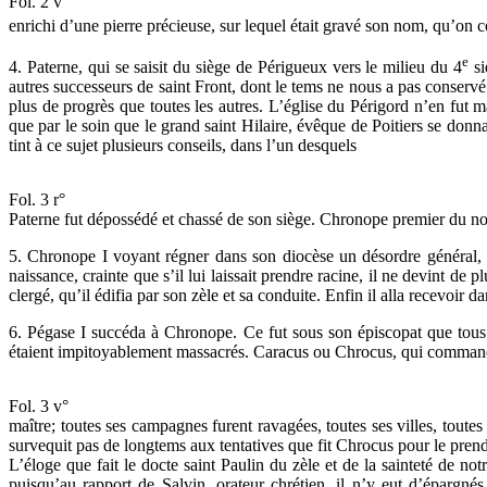
Fol. 2 v°
enrichi d’une pierre précieuse, sur lequel était gravé son nom, qu’on 
e
4. Paterne, qui se saisit du siège de Périgueux vers le milieu du 4
si
autres successeurs de saint Front, dont le tems ne nous a pas conservé l
plus de progrès que toutes les autres. L’église du Périgord n’en fut
que par le soin que le grand saint Hilaire, évêque de Poitiers se donn
tint à ce sujet plusieurs conseils, dans l’un desquels
Fol. 3 r°
Paterne fut dépossédé et chassé de son siège. Chronope premier du no
5. Chronope I voyant régner dans son diocèse un désordre général, ca
naissance, crainte que s’il lui laissait prendre racine, il ne devint de p
clergé, qu’il édifia par son zèle et sa conduite. Enfin il alla recevoir 
6. Pégase I succéda à Chronope. Ce fut sous son épiscopat que tous c
étaient impitoyablement massacrés. Caracus ou Chrocus, qui commandait
Fol. 3 v°
maître; toutes ses campagnes furent ravagées, toutes ses villes, toutes
survequit pas de longtems aux tentatives que fit Chrocus pour le prend
L’éloge que fait le docte saint Paulin du zèle et de la sainteté de 
puisqu’au rapport de Salvin, orateur chrétien, il n’y eut d’épargné