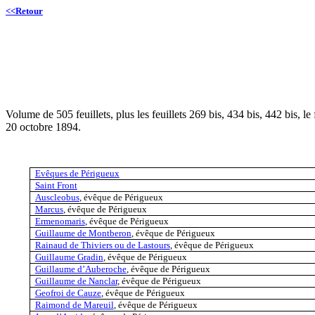
<<Retour
Volume de 505 feuillets, plus les feuillets 269 bis, 434 bis, 442 bis, le 
20 octobre 1894.
Evêques de Périgueux
Saint Front
Auscleobus
, évêque de Périgueux
Marcus
, évêque de Périgueux
Ermenomaris
, évêque de Périgueux
Guillaume de Montberon
, évêque de Périgueux
Rainaud de Thiviers ou de Lastours
, évêque de Périgueux
Guillaume Gradin
, évêque de Périgueux
Guillaume d’Auberoche
, évêque de Périgueux
Guillaume de Nanclar
, évêque de Périgueux
Geofroi de Cauze
, évêque de Périgueux
Raimond de Mareuil
, évêque de Périgueux