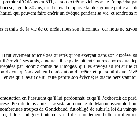
 au premier d’Orléans en 511, et son extrême vieillesse ne l’empêcha pa
diocèse, agé de 80 ans, dont il avait employé la plus grande partie à la d
e charité, qui peuvent faire chérir un évêque pendant sa vie, et rendre sa
 et traits de la vie de ce prélat nous sont inconnus, car nous ne sav
Il fut vivement touché des duretés qu’on exerçait dans son diocèse, surt
’il écrivit à ses amis, auxquels il se plaignait entr’autres choses que d
terceptées par Nonnic comte de Limoges, qui les envoya au roi sur le cha
son diacre, qu’on avait eu la précaution d’arrêter, et qui soutint que l’é
nvie qu’il avait de lui faire perdre son évêché; le diacre persistant to
contestation en l’assurant qu’il lui pardonnait, et qu’il l’exhortait de p
ocèse. Peu de tems après il assista au concile de Mâcon assemblé l’an 5
nombreuses troupes de Gondebaud, fut obligé de subir la loi du vainqueur
 reçut de si indignes traitemens, et fut si cruellement battu, qu’il en 