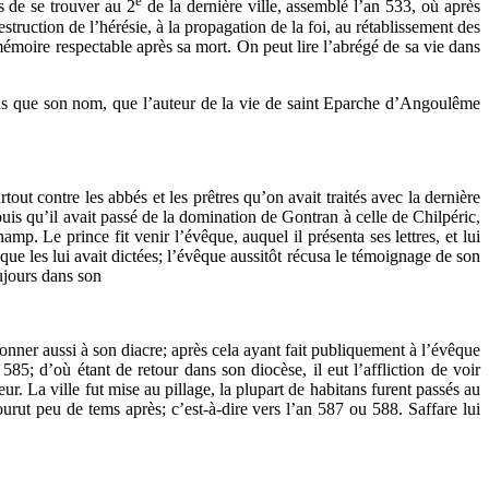
e
s de se trouver au 2
de la dernière ville, assemblé l’an 533, où après
estruction de l’hérésie, à la propagation de la foi, au rétablissement des
 mémoire respectable après sa mort. On peut lire l’abrégé de sa vie dans
ons que son nom, que l’auteur de la vie de saint Eparche d’Angoulême
out contre les abbés et les prêtres qu’on avait traités avec la dernière
epuis qu’il avait passé de la domination de Gontran à celle de Chilpéric,
mp. Le prince fit venir l’évêque, auquel il présenta ses lettres, et lui
vêque les lui avait dictées; l’évêque aussitôt récusa le témoignage de son
ujours dans son
ardonner aussi à son diacre; après cela ayant fait publiquement à l’évêque
85; d’où étant de retour dans son diocèse, il eut l’affliction de voir
. La ville fut mise au pillage, la plupart de habitans furent passés au
mourut peu de tems après; c’est-à-dire vers l’an 587 ou 588. Saffare lui