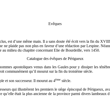
Evêques
lus, est d’une même main. Il a sans doute été écrit vers la fin du XVIII
phe ne plaide pas non plus en faveur d’une rédaction par Lespine. Néanmo
te au milieu du chapitre concernant Elie de Bourdeille, vers 1450.
Catalogue des évêques de Périgueux
s hommes apostoliques venus dans les Gaules pour y dissiper les ténèbr
croit communément qu’il mourut sur la fin du troisième siècle.
ème
iple et son successeur. Il mourut au 4
siècle.
fesseurs qui illustrèrent les premiers le siège épiscopal de Périgueux, a
rce qu’elle était la plus ancienne de la province parmi divers lambeaux 