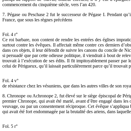
commencement du cinquième siècle, vers l’an 420.
7. Pégase ou Peschase 2 fut le successeur de Pégase I. Pendant qu’il 
France, que sous les règnes précédens
Fol. 4 r°
Ce roi barbare, non content de rendre les entrées des églises impratic
surtout contre les évêques. Il affectait même contre ces derniers d’ob
dans ces objets, il leur défendit de suivre les canons du concile de Nic
si persuadé que par cette odieuse politique, il viendrait à bout de relev
trouvait à l’exécution de ses édits. Il fit impitoyablement passer p
celui de Périgueux, qu’il laissait particulièrement parce qu’il trouvait 
Fol. 4 v°
de résistance chez les vésuniens, que dans les autres villes de son roy
8. Chronope ou Achronope 2, fut élevé sur le siège épiscopal de Périgu
premier Chronope, qui avait été marié, avant d’être engagé dans les o
veuvage, ou par un consentement réciproque. Cet évêque s’appliqua beau
qui avait été fort endommagée par la brutalité des ariens, dans laquelle 
Fol. 5 r°