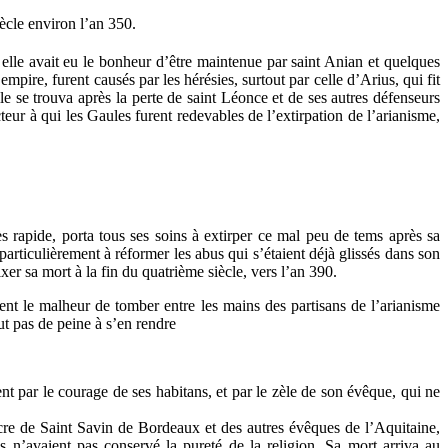
ècle environ l’an 350.
 elle avait eu le bonheur d’être maintenue par saint Anian et quelques
mpire, furent causés par les hérésies, surtout par celle d’Arius, qui fit
 se trouva après la perte de saint Léonce et de ses autres défenseurs
eur à qui les Gaules furent redevables de l’extirpation de l’arianisme,
s rapide, porta tous ses soins à extirper ce mal peu de tems après sa
si particulièrement à réformer les abus qui s’étaient déjà glissés dans son
ixer sa mort à la fin du quatrième siècle, vers l’an 390.
ent le malheur de tomber entre les mains des partisans de l’arianisme
t pas de peine à s’en rendre
ent par le courage de ses habitans, et par le zèle de son évêque, qui ne
acre de Saint Savin de Bordeaux et des autres évêques de l’Aquitaine,
s n’avaient pas conservé la pureté de la religion. Sa mort arriva au