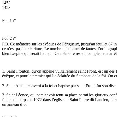
1452
1453
Fol. 1 r°
Fol. 2 r°
F.B. Ce mémoire sur les évêques de Périgueux, jusqu’au feuillet 67 inc
ce n’est pas leur écriture. Le nombre inhabituel de fautes d’orthogra
bien Lespine qui serait l’auteur. Ce mémoire reste incomplet, et s’arrê
1. Saint Fronton, qu’on appelle vulgairement saint Front, est un de
évêque, et pour le premier qui l’a éclairée du flambeau de la foi. On 
2. Saint Anian, converti à la foi et baptisé par saint Front, fut son disc
3. Saint Léonce, qui parait avoir tenu sa place parmi les glorieux con
fit de son corps en 1072 dans l’église de Saint Pierre dit l’ancien, pa
un anneau d’or