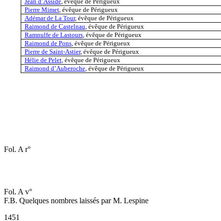
Jean d’Asside
, évêque de Périgueux
Pierre Mimet
, évêque de Périgueux
Adémar de La Tour
, évêque de Périgueux
Raimond de Castelnau
, évêque de Périgueux
Ramnulfe de Lastours
, évêque de Périgueux
Raimond de Pons
, évêque de Périgueux
Pierre de Saint-Astier
, évêque de Périgueux
Hélie de Pelet
, évêque de Périgueux
Raimond d’Auberoche
, évêque de Périgueux
Fol. A r°
Fol. A v°
F.B. Quelques nombres laissés par M. Lespine
1451