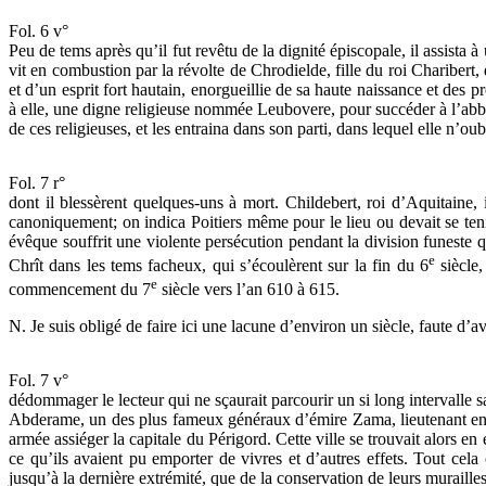
Fol. 6 v°
Peu de tems après qu’il fut revêtu de la dignité épiscopale, il assist
vit en combustion par la révolte de Chrodielde, fille du roi Charibert
et d’un esprit fort hautain, enorgueillie de sa haute naissance et des
à elle, une digne religieuse nommée Leubovere, pour succéder à l’abbe
de ces religieuses, et les entraina dans son parti, dans lequel elle n’oub
Fol. 7 r°
dont il blessèrent quelques-uns à mort. Childebert, roi d’Aquitaine
canoniquement; on indica Poitiers même pour le lieu ou devait se teni
évêque souffrit une violente persécution pendant la division funeste q
e
Chrît dans les tems facheux, qui s’écoulèrent sur la fin du 6
siècle,
e
commencement du 7
siècle vers l’an 610 à 615.
N. Je suis obligé de faire ici une lacune d’environ un siècle, faute d’
Fol. 7 v°
dédommager le lecteur qui ne sçaurait parcourir un si long intervalle 
Abderame, un des plus fameux généraux d’émire Zama, lieutenant en E
armée assiéger la capitale du Périgord. Cette ville se trouvait alors e
ce qu’ils avaient pu emporter de vivres et d’autres effets. Tout ce
jusqu’à la dernière extrémité, que de la conservation de leurs murailles 