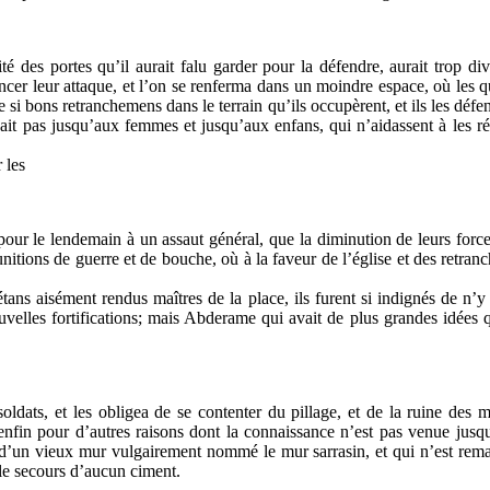
é des portes qu’il aurait falu garder pour la défendre, aurait trop div
er leur attaque, et l’on se renferma dans un moindre espace, où les qua
 si bons retranchemens dans le terrain qu’ils occupèrent, et ils les défen
vait pas jusqu’aux femmes et jusqu’aux enfans, qui n’aidassent à les répar
 les
 le lendemain à un assaut général, que la diminution de leurs forces ne
unitions de guerre et de bouche, où à la faveur de l’église et des retran
étans aisément rendus maîtres de la place, ils furent si indignés de n
ouvelles fortifications; mais Abderame qui avait de plus grandes idées
 soldats, et les obligea de se contenter du pillage, et de la ruine des
 enfin pour d’autres raisons dont la connaissance n’est pas venue jusq
e d’un vieux mur vulgairement nommé le mur sarrasin, et qui n’est remar
 le secours d’aucun ciment.