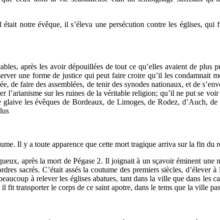
était notre évêque, il s’éleva une persécution contre les églises, qui 
ables, après les avoir dépouillées de tout ce qu’elles avaient de plus pr
server une forme de justice qui peut faire croire qu’il les condamnait mo
ée, de faire des assemblées, de tenir des synodes nationaux, et de s’envoy
er l’arianisme sur les ruines de la véritable religion; qu’il ne put se vo
ar le glaive les évêques de Bordeaux, de Limoges, de Rodez, d’Auch, d
plus
aume. Il y a toute apparence que cette mort tragique arriva sur la fin du
eux, après la mort de Pégase 2. Il joignait à un sçavoir éminent une na
rdres sacrés. C’était assés la coutume des premiers siècles, d’élever 
coup à relever les églises abatues, tant dans la ville que dans les cam
il fit transporter le corps de ce saint apotre, dans le tems que la ville p