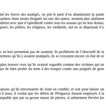
isé les forces des assiégés, on prit le parti d’en abandonner la partie
rtiers étant moins éloignés les uns des autres, seraient plus aisément
dirent avec tant d’opiniâtreté contre tous les assauts qu’on leur donna,
er; les prêtres, les religieux, les vieillards, nul ne se dispensait d’y
 leur permettait pas de soutenir, ils profitèrent de l’obscurité de la
chemens qu’ils y avaient pratiqués, ils se croyaient encore en état de se
’y plus trouver ceux qu’ils avaient regardés comme des victimes qui ne
 que de faire perdre du tems à des troupes contre une poignée de gens
 maisons qu’ils renversaient de fond en comble; et soit pour laisser un
u’à nous, il voulut que les débris de Périgueux fussent employés à la
quable que par sa grosse masse de pierres, si artistement élevées les