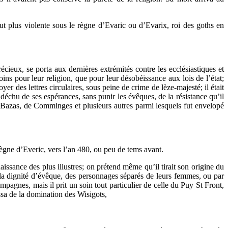
fut plus violente sous le règne d’Evaric ou d’Evarix, roi des goths en
écieux, se porta aux dernières extrémités contre les ecclésiastiques et
ins pour leur religion, que pour leur désobéissance aux lois de l’état;
er des lettres circulaires, sous peine de crime de lèze-majesté; il était
ir déchu de ses espérances, sans punir les évêques, de la résistance qu’il
e Bazas, de Comminges et plusieurs autres parmi lesquels fut envelopé
 règne d’Everic, vers l’an 480, ou peu de tems avant.
issance des plus illustres; on prétend même qu’il tirait son origine du
à la dignité d’évêque, des personnages séparés de leurs femmes, ou par
pagnes, mais il prit un soin tout particulier de celle du Puy St Front,
assa de la domination des Wisigots,