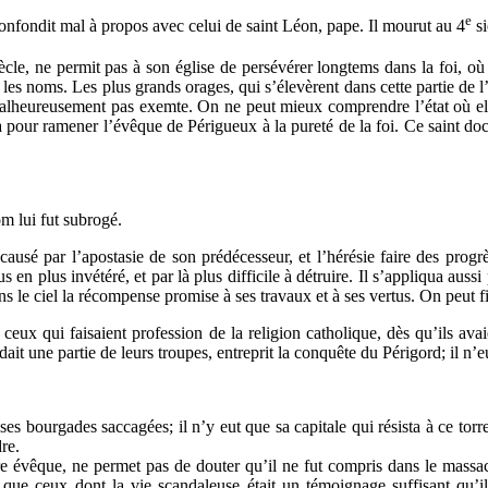
e
confondit mal à propos avec celui de saint Léon, pape. Il mourut au 4
si
ècle, ne permit pas à son église de persévérer longtems dans la foi, où
es noms. Les plus grands orages, qui s’élevèrent dans cette partie de l’e
 malheureusement pas exemte. On ne peut mieux comprendre l’état où elle
a pour ramener l’évêque de Périgueux à la pureté de la foi. Ce saint doct
m lui fut subrogé.
usé par l’apostasie de son prédécesseur, et l’hérésie faire des progrè
lus en plus invétéré, et par là plus difficile à détruire. Il s’appliqua aus
dans le ciel la récompense promise à ses travaux et à ses vertus. On peut f
eux qui faisaient profession de la religion catholique, dès qu’ils avai
 une partie de leurs troupes, entreprit la conquête du Périgord; il n’eu
 ses bourgades saccagées; il n’y eut que sa capitale qui résista à ce torr
re.
notre évêque, ne permet pas de douter qu’il ne fut compris dans le mass
s que ceux dont la vie scandaleuse était un témoignage suffisant qu’il