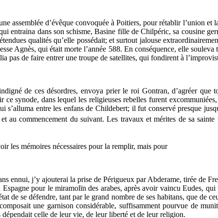
a à une assemblée d’évêque convoquée à Poitiers, pour rétablir l’union et
, qui entraina dans son schisme, Basine fille de Chilpéric, sa cousine ge
 prétendues qualités qu’elle possédait; et surtout jalouse extraordinair
sse Agnès, qui était morte l’année 588. En conséquence, elle souleva to
lia pas de faire entrer une troupe de satellites, qui fondirent à l’improvis
, indigné de ces désordres, envoya prier le roi Gontran, d’agréer qu
r ce synode, dans lequel les religieuses rebelles furent excommuniées,
ui s’alluma entre les enfans de Childebert; il fut conservé presque jus
 et au commencement du suivant. Les travaux et mérites de sa sainte v
avoir les mémoires nécessaires pour la remplir, mais pour
sans ennui, j’y ajouterai la prise de Périgueux par Abderame, tirée de F
spagne pour le miramolïn des arabes, après avoir vaincu Eudes, qui v
n état de se défendre, tant par le grand nombre de ses habitans, que de ce
la composait une garnison considérable, suffisamment pourvue de munit
dépendait celle de leur vie, de leur liberté et de leur religion.