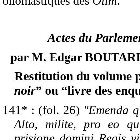
onomastiques des
Olim
.
Actes du Parlemen
par M. Edgar BOUTARIC,
Restitution du volume 
noir
” ou “livre des enq
141* : (fol. 26)
"Emenda qu
Alto, milite, pro eo q
prisione domini Regis vio