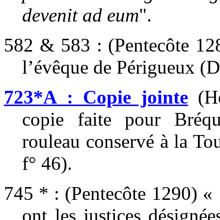
devenit ad eum
".
582 & 583 : (Pentecôte 128
l’évêque de Périgueux (
723*A : Copie jointe
(Hé
copie faite pour Bréq
rouleau conservé à la To
f° 46).
745 * : (Pentecôte 1290) «
ont les justices désignée