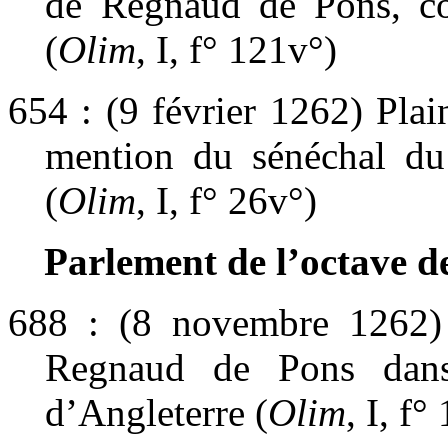
de Regnaud de Pons, co
(
Olim
, I, f° 121v°)
654 : (9 février 1262) Plai
mention du sénéchal du
(
Olim
, I, f° 26v°)
Parlement de l’octave de
688 : (8 novembre 1262) 
Regnaud de Pons dans
d’Angleterre (
Olim
, I, f°