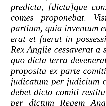
predicta, [dicta]que con
comes proponebat. Visi
partium, quia inventum e
erat et fuerat in posses
Rex Anglie cessaverat a s
quo dicta terra devener
proposita ex parte comiti
judicatum per judicium c
debet dicto comiti restitu
per dictum Regem Angl