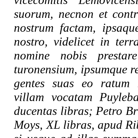
suorum, necnon et contr
nostrum factam, ipsaqu
nostro, videlicet in te
nomine nobis prestar
turonensium, ipsumque r
gentes suas eo ratum h
villam vocatam Puyleba
ducentas libras; Petro B
Moys, XL libras, apud R