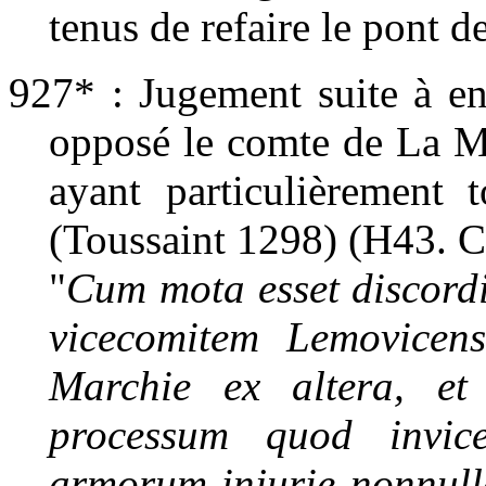
tenus de refaire le pont d
927* : Jugement suite à en
opposé le comte de La M
ayant particulièrement 
(Toussaint 1298) (H43. C
"
Cum mota esset discordia
vicecomitem Lemovicen
Marchie ex altera, et
processum quod invic
armorum injurie nonnulle