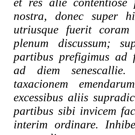
et res alie contentiose
nostra, donec super hi
utriusque fuerit coram
plenum discussum; su
partibus prefigimus ad
ad diem senescallie
taxacionem emendarum 
excessibus aliis supradi
partibus sibi invicem f
interim ordinare. Inhib