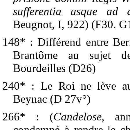
sufferentia usque ad 
Beugnot, I, 922) (F30.
G
148* : Différend entre Ber
Brantôme au sujet d
Bourdeilles (D26)
240* : Le Roi ne lève a
Beynac (D 27v°)
266* : (
Candelose
, ann
condamné à rendre le ch