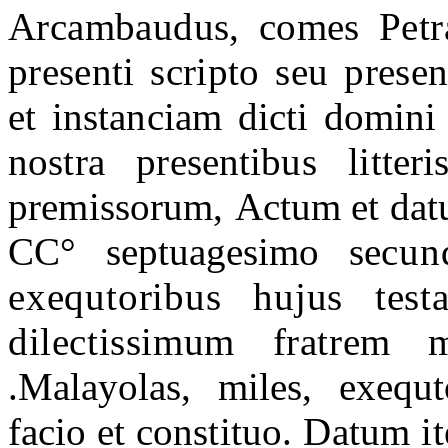
Arcambaudus, comes Petr
presenti scripto seu presen
et instanciam dicti domini 
nostra presentibus litte
premissorum,
Actum et dat
CC° septuagesimo se
cun
exequtoribus hujus tes
dilectissimum fratrem
.Malayolas, miles, exequ
facio et
constituo. Datum it