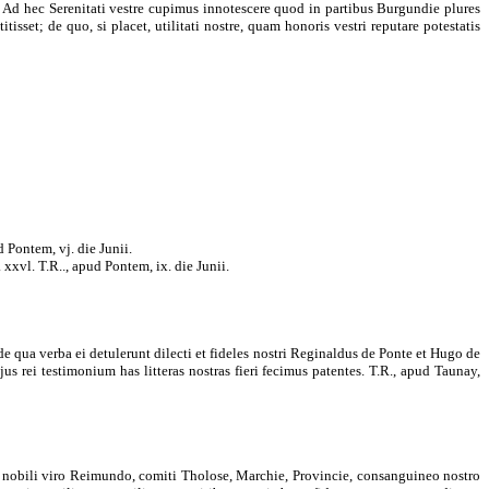
is. Ad hec Serenitati vestre cupimus innotescere quod in partibus Burgundie plures
sset; de quo, si placet, utilitati nostre, quam honoris vestri reputare potestatis
 Pontem, vj. die Junii.
 xxvl. T.R.., apud Pontem, ix. die Junii.
e qua verba ei detulerunt dilecti et fideles nostri Reginaldus de Ponte et Hugo de
us rei testimonium has litteras nostras fieri fecimus patentes. T.R., apud Taunay,
 nobili viro Reimundo, comiti Tholose, Marchie, Provincie, consanguineo nostro