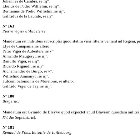
Johannes de Cambra, se iij°.
Ebulus de Podio Willielmi, se iij°.
Bertramus de Podio Willielmi, se iij°.
Galfridus de la Launde, se iij°.
N° 163
Pierre Vigier d’Aubeterre.
Mandatum est militibus subscriptis quod statim visis litteris veniant ad Regem, par
Elye de Campania, se altero.
Petro Viger de Aubertere, se v°.
Armando Maugesyr, se iij°.
Ranulfo Viger, se iiij°.
Ricardo Rigaudi, se iiij°.
Archemendro de Burgo, se v°.
Willielmo Amannyu, se iij°.
Fulconi Salomonis de Moretone, se altero.
Galfrido Viger de Fay, se iiij°.
N° 180
Bergerac.
Mandatum est Gyrardo de Bleyve quod expectet apud Blaviam quosdam milites quo
XV. die Septembris
).
N° 181
Renaud de Pons. Bataille de Taillebourg.