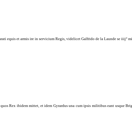
ati equis et armis ire in servicium Regis, videlicet Galfrido de la Launde se iiij° m
s Rex ibidem mittet, et idem Gyrardus una cum ipsis militibus eant usque Brige