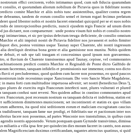
m nostrorum effici cerciorem, vobis intimamus quod, cum sub fiducia quarumdam
 consilio, et quorumdam aliorum nobilium de Pictavia quos in fidelitate nostra
dicto comite Marchie et aliis nobis tunc assistentibus, qualiter contra regem
ere debeamus, tandem de eorum consilio semel et iterum rogari fecimus prefatum
deret quod libenter nobis et nostris faceret emendari quicquid per se et suos nobis
piendis de intercepcionibus predictis, nuncii ejusdem regis Francie ad unum diem
od jus dictaret, non comparuerunt : unde postea visum fuit nobis et consilio nostro
egi intimavimus, et sic per ipsius defectum treuga deficiente, de consilio omnium
chie et alii imprisii nostri de Pictavia fideliter nos juvassent et nobis firmiter
aliquot dies, postea venimus usque Taunay super Charente, ubi nostri ingressum
alia dereliquit destitua bona gente et alia garnisione non munita. Nobis quidem
re debuit, et sub spe tali traugam ei concessimus quod ipsum non gravaremus.
stro, si fluvium de Charente transissemus apud Taunay, cepisse, vel commorantes
machinationem predicti comitis Marchie et Reginaldi de Ponte dicto Galfrido de
oram faceremus, tanquam infidelis et promissionis sue immemor, contra nos dicto
tum fluvii ei precluderemus; quod quidem cum facere non possemus, eo quod paucos
m nostrorum inde recessimus usque Xanctonam. Die vero Sancte Marie Magdalene,
 in manu forti cum multitudine impetuosa advenit; set nostri (benedictus Deus !),
 quo plures de exercitu regis Francorum interfecti sunt, plures vulnerati et plured
a sua tanquam confusi sunt reversi. Nos quidem adhuc in crastino commorantes apud
rex Francorum, post recessum nostrum ea tanquam delicta et indefensa, statim est
t sufficientem dimittentes municionem; set incontinenti et statim ex quo villam
ncorum adherens, ita quod nisi seditionem eorum et maliciam excogitatam caucius
 tradidissent, tanquam fame sue prodigi, et fidelitatis sue et pactionum inter nos
lterius facere non possemus, ad partes Wasconie nos transtulimus, in quibus cum
ilio agendis nostris apponendo. Verum postquam quam Gyrunde transivimus, dimissa
iliariis a villa ipsa fere per quindecim dies moram faceret in castris, non ausus
erialem Magnificenciam duximus certificandam, ragantes attencius quatinus, si quid