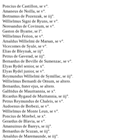
Poncius de Castillon, se v°.
Amaneus de Noilla, se v°.
Bertramus de Pozenzak, se iij°.
Willielmus Signi de Ryuns, se v°.
Neresandus de Covinum, se v°.
Gaston de Byarne, se l°.
Willielmus Ferion, se v°.
Arnaldus Willielmi de Marsan, se v°.
Vicecomes de Syule, se v°.
Elias de Bleynak, se iij°.
Petrus de Gaverad, se iij°.
Bernardus de Beville de Sumenzac, se v°.
Elyas Rydel senior, se x°.
Elyas Rydel junior, se v°.
Reymundus Willielmi de Symillac, se iij°.
Willielmus Bernardi de Ornum, se altero.
Bernardus, frater ejus, se altero.
Galfridus de Mauritannia, se x°.
Ricardus Rygaud de Muritannia, se iij°.
Petrus Reymundus de Chaleis, se v°.
Audoenus de Berbezi, se v°.
Willielmus de Monte Leun, se v°.
Poncius de Mirebel, se x°.
Gerardus de Blavia, se v°.
Amanuinus de Bareys, se iij°.
Bernardus de Scuzan, se iij°.
Arnaldus de Maremaunde, se iij°.