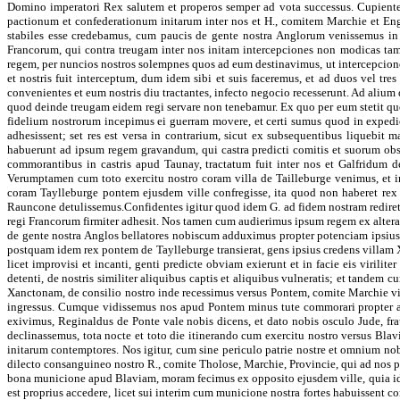
Domino imperatori Rex salutem et properos semper ad vota successus. Cupiente
pactionum et confederationum initarum inter nos et H., comitem Marchie et Eng
stabiles esse credebamus, cum paucis de gente nostra Anglorum venissemus in 
Francorum, qui contra treugam inter nos initam intercepciones non modicas tam
regem, per nuncios nostros solempnes quos ad eum destinavimus, ut intercepciones i
et nostris fuit interceptum, dum idem sibi et suis faceremus, et ad duos vel tr
convenientes et eum nostris diu tractantes, infecto negocio recesserunt. Ad alium 
quod deinde treugam eidem regi servare non tenebamur. Ex quo per eum stetit quom
fidelium nostrorum incepimus ei guerram movere, et certi sumus quod in expedicion
adhesissent; set res est versa in contrarium, sicut ex subsequentibus liquebi
habuerunt ad ipsum regem gravandum, qui castra predicti comitis et suorum obse
commorantibus in castris apud Taunay, tractatum fuit inter nos et Galfridum
Verumptamen cum toto exercitu nostro coram villa de Tailleburge venimus, et in
coram Taylleburge pontem ejusdem ville confregisse, ita quod non haberet rex 
Rauncone detulissemus.Confidentes igitur quod idem G. ad fidem nostram rediret
regi Francorum firmiter adhesit. Nos tamen cum audierimus ipsum regem ex altera
de gente nostra Anglos bellatores nobiscum adduximus propter potenciam ipsiu
postquam idem rex pontem de Taylleburge transierat, gens ipsius credens villam X
licet improvisi et incanti, genti predicte obviam exierunt et in facie eis virilit
detenti, de nostris similiter aliquibus captis et aliquibus vulneratis; et tande
Xanctonam, de consilio nostro inde recessimus versus Pontem, comite Marchie vil
ingressus. Cumque vidissemus nos apud Pontem minus tute commorari propter acce
exivimus, Reginaldus de Ponte vale nobis dicens, et dato nobis osculo Jude, fr
declinassemus, tota nocte et toto die itinerando cum exercitu nostro versus Blavi
initarum contemptores. Nos igitur, cum sine periculo patrie nostre et omnium n
dilecto consanguineo nostro R., comite Tholose, Marchie, Provincie, qui ad nos 
bona municione apud Blaviam, moram fecimus ex opposito ejusdem ville, quia idem 
est proprius accedere, licet sui interim cum municione nostra fortes habuissent c