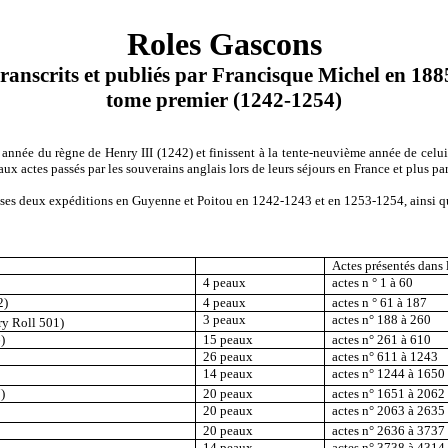
Roles Gascons
transcrits et publiés par Francisque Michel en 188
tome premier (1242-1254)
 année du règne de Henry III (1242) et finissent à la tente-neuvième année de ce
aux actes passés par les souverains anglais lors de leurs séjours en France et plus p
ant ses deux expéditions en Guyenne et Poitou en 1242-1243 et en 1253-1254, ainsi 
Actes présentés dans 
4 peaux
actes n ° 1 à 60
2)
4 peaux
actes n ° 61 à 187
3 peaux
actes n° 188 à 260
ry Roll 501)
)
15 peaux
actes n° 261 à 610
26 peaux
actes n° 611 à 1243
14 peaux
actes n° 1244 à 1650
)
20 peaux
actes n° 1651 à 2062
20 peaux
actes n° 2063 à 2635
20 peaux
actes n° 2636 à 3737
14 peaux
actes n° 3738 à 4314