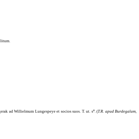
ilitum.
a
rak ad Willielmum Lungespeye et socios suos. T. ut. s
. (
T.R. apud Burdegalam,