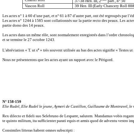
37-38 Hen. III, 2
part., n° 50
Vascon Roll
39 Hen. III (Early Chancery Roll 888
Les actes n° 1 à 60 d’une part, et n° 61 à 87 d’autre part, ont été regroupés par 
Les actes n° 1244 à 1585 sont collationnés sur la partie recto des peaux. Les actes
partie dorso des 14 peaux.
Les actes dans un même rôle, sont normalement enregistrés dans l’ordre chronolog
et se termine le 27 octobre 1243.
a
L’abréviation « T. ut s
» très souvent utilisée au bas des actes signifie « Testes ut
Nous ne présenterons que les actes ayant un rapport avec le Périgord.
N° 158-159
Elie Rudel, Elie Rudel le jeune, Aymeri de Castillon, Guillaume de Montravel, l
Rex dilecto et fideli suo Selebruno de Lesparre, salutem. Mandamus vobis rogantes
te quinto militum, ita sufficienter parati equis et armis quod de adventu vestro 
Consimiles litteras habent omnes subscripti :