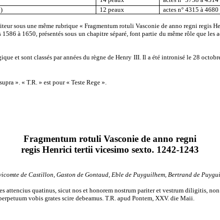
)
12 peaux
actes n° 4315 à 4680
l’éditeur sous une même rubrique « Fragmentum rotuli Vasconie de anno regni regis Hen
 1586 à 1650, présentés sous un chapitre séparé, font partie du même rôle que les ac
ique et sont classés par années du règne de Henry III. Il a été intronisé le 28 oc
 supra ». « T.R. » est pour « Teste Rege ».
Fragmentum rotuli Vasconie de anno regni
regis Henrici tertii vicesimo sexto. 1242-1243
e vicomte de Castillon, Gaston de Gontaud, Eble de Puyguilhem, Bertrand de Puygu
 attencius quatinus, sicut nos et honorem nostrum pariter et vestrum diligitis, no
imperpetuum vobis grates scire debeamus. T.R. apud Pontem, XXV. die Maii.