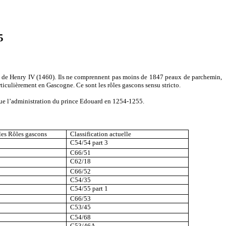
5
lui de Henry IV (1460). Ils ne comprennent pas moins de 1847 peaux de parchemin,
articulièrement en Gascogne. Ce sont les rôles gascons sensu stricto.
que l’administration du prince Edouard en 1254-1255.
les Rôles gascons
Classification actuelle
C54/54 part 3
C66/51
C62/18
C66/52
C54/35
C54/55 part 1
C66/53
C53/45
C54/68
C53/46A