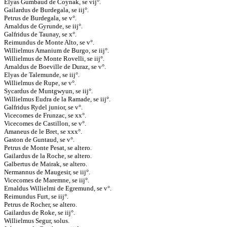
Elyas Gumbaud de Coynak, se vij°.
Gailardus de Burdegala, se iij°.
Petrus de Burdegala, se v°.
Arnaldus de Gyrunde, se iij°.
Galfridus de Taunay, se x°.
Reimundus de Monte Alto, se v°.
Willielmus Amanium de Burgo, se iij°.
Willielmus de Monte Rovelli, se iij°.
Arnaldus de Boeville de Duraz, se v°.
Elyas de Talemunde, se iij°.
Willielmus de Rupe, se v°.
Sycardus de Muntgwyun, se iij°.
Willielmus Eudra de la Ramade, se iij°.
Galfridus Rydel junior, se v°.
Vicecomes de Frunzac, se xx°.
Vicecomes de Castillon, se v°.
Amaneus de le Bret, se xxx°.
Gaston de Guntaud, se v°.
Petrus de Monte Pesat, se altero.
Gailardus de la Roche, se altero.
Galbertus de Mairak, se altero.
Nermannus de Maugesir, se iij°.
Vicecomes de Maremne, se iij°.
Ernaldus Willielmi de Egremund, se v°.
Reimundus Furt, se iij°.
Petrus de Rocher, se altero.
Gailardus de Roke, se iij°.
Willielmus Segur, solus.