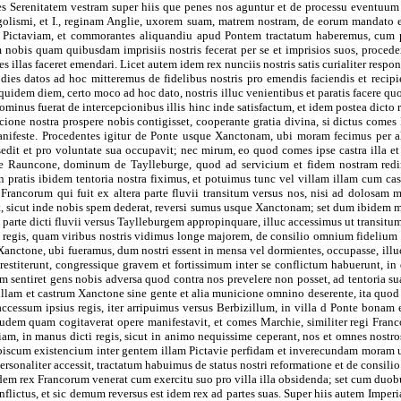
s Serenitatem vestram super hiis que penes nos aguntur et de processu eventuu
olismi, et I., reginam Anglie, uxorem suam, matrem nostram, de eorum mandato et
Pictaviam, et commorantes aliquandiu apud Pontem tractatum haberemus, cum pre
 nobis quam quibusdam imprisiis nostris fecerat per se et imprisios suos, proced
llas faceret emendari. Licet autem idem rex nunciis nostris satis curialiter respon
es dies datos ad hoc mitteremus de fidelibus nostris pro emendis faciendis et reci
quidem diem, certo moco ad hoc dato, nostris illuc venientibus et paratis facere qu
inus fuerat de intercepcionibus illis hinc inde satisfactum, et idem postea dicto r
e nostra prospere nobis contigisset, cooperante gratia divina, si dictus comes Mar
t manifeste. Procedentes igitur de Ponte usque Xanctonam, ubi moram fecimus per 
dit et pro voluntate sua occupavit; nec mirum, eo quod comes ipse castra illa et 
 de Rauncone, dominum de Taylleburge, quod ad servicium et fidem nostram redi
 pratis ibidem tentoria nostra fiximus, et potuimus tunc vel villam illam cum ca
Francorum qui fuit ex altera parte fluvii transitum versus nos, nisi ad dolosam 
, sicut inde nobis spem dederat, reversi sumus usque Xanctonam; set dum ibidem m
 parte dicti fluvii versus Taylleburgem appropinquare, illuc accessimus ut transi
s regis, quam viribus nostris vidimus longe majorem, de consilio omnium fideliu
anctone, ubi fueramus, dum nostri essent in mensa vel dormientes, occupasse, illuc
er restiterunt, congressique gravem et fortissimum inter se conflictum habuerunt, in
m cum sentiret gens nobis adversa quod contra nos prevelere non posset, ad tentori
lam et castrum Xanctone sine gente et alia municione omnino deserente, ita quod 
ssum ipsius regis, iter arripuimus versus Berbizillum, in villa d Ponte bonam e
audem quam cogitaverat opere manifestavit, et comes Marchie, similiter regi Fra
am, in manus dicti regis, sicut in animo nequissime ceperant, nos et omnes nostros
obiscum existencium inter gentem illam Pictavie perfidam et inverecundam moram u
personaliter accessit, tractatum habuimus de status nostri reformatione et de cons
rex Francorum venerat cum exercitu suo pro villa illa obsidenda; set cum duobus m
onflictus, et sic demum reversus est idem rex ad partes suas. Super hiis autem Imp