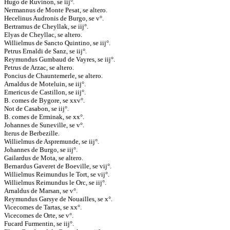
Hugo de Ruvinon, se iij°.
Nermannus de Monte Pesat, se altero.
Hecelinus Audronis de Burgo, se v°.
Bertramus de Cheyllak, se iij°.
Elyas de Cheyllac, se altero.
Willielmus de Sancto Quintino, se iij°.
Petrus Ernaldi de Sanz, se iij°.
Reymundus Gumbaud de Vayres, se iij°.
Petrus de Arzac, se altero.
Poncius de Chauntemerle, se altero.
Arnaldus de Moteluin, se iij°.
Emericus de Castillon, se iij°.
B. comes de Bygore, se xxv°.
Not de Casabon, se iij°.
B. comes de Erminak, se xx°.
Johannes de Suneville, se v°.
Iterus de Berbezille.
Willielmus de Aspremunde, se iij°.
Johannes de Burgo, se iij°.
Gailardus de Mota, se altero.
Bernardus Gaveret de Boeville, se vij°.
Willielmus Reimundus le Tort, se vij°.
Willielmus Reimundus le Orc, se iij°.
Arnaldus de Marsan, se v°.
Reymundus Garsye de Nouailles, se x°.
Vicecomes de Tartas, se xx°.
Vicecomes de Orte, se v°.
Fucard Furmentin, se iij°.