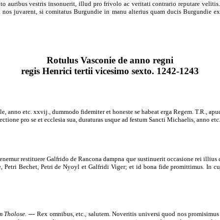
o auribus vestris insonuerit, illud pro frivolo ac veritati contrario reputare velit
 nos juvarent, si comitatus Burgundie in manu alterius quam ducis Burgundie extiti
Rotulus Vasconie de anno regni
regis Henrici tertii vicesimo sexto. 1242-1243
ale, anno etc. xxvij., dummodo fidemiter et honeste se habeat erga Regem. T.R., apud
ectione pro se et ecclesia sua, duraturas usque ad festum Sancti Michaelis, anno etc.
enemur restituere Galfrido de Rancona dampna que sustinuerit occasione rei illius d
etri Bechet, Petri de Nyoyl et Galfridi Viger; et id bona fide promittimus. In cuj
m Tholose.
―
Rex omnibus, etc., salutem. Noveritis universi quod nos promisimus