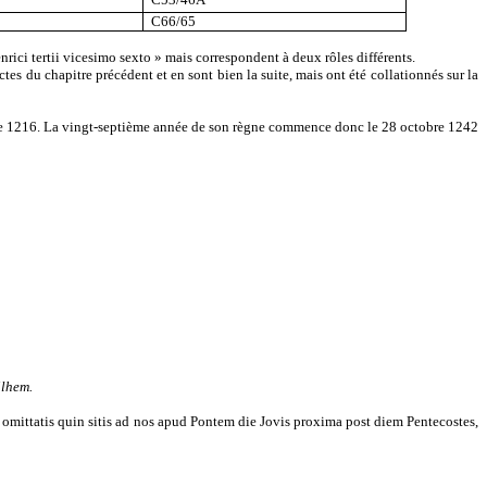
C66/65
rici tertii vicesimo sexto » mais correspondent à deux rôles différents.
tes du chapitre précédent et en sont bien la suite, mais ont été collationnés sur la
tobre 1216. La vingt-septième année de son règne commence donc le 28 octobre 1242
ilhem.
n omittatis quin sitis ad nos apud Pontem die Jovis proxima post diem Pentecostes,