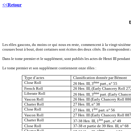
<<Retour
Les rôles gascons, du moins ce qui nous en reste, commencent à la vingt-sixième
cousues bout à bout, dont certaines sont écrites des deux côtés. Ils correspondent 
Dans le tome premier et le supplément, sont publiés les actes de Henri III pend
Le tome premier et son supplément contiennent onze rôles :
Type d’actes
Classification donnée par Bémont
Close Roll
ème
26 Hen. III, 3
part., n° 55
French Roll
26 Hen. III, (Early Chancery Roll 27
Liberate Roll
ème
26 Hen. III, 3
part. (Early Chance
Vascon Roll
26 Hen. III (Early Chancery Roll 886
Charter Roll
27 Hen. III, n° 38
Close Roll
ère
27 Hen. III, 1
part. n° 56
Vascon Roll
27 Hen. III (Early Chancery Roll 887
Charter Roll
ère
37-38 Hen. III, 1
part., n° 49
Close Roll
37-38 et partie de 39 Hen. III, n° 68
Charter Roll
ème