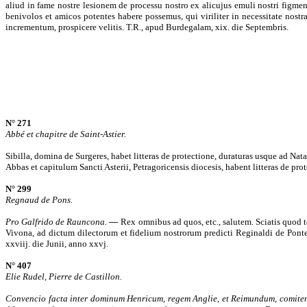
aliud in fame nostre lesionem de processu nostro ex alicujus emuli nostri figment
benivolos et amicos potentes habere possemus, qui viriliter in necessitate nostra
incrementum, prospicere velitis. T.R., apud Burdegalam, xix. die Septembris.
N° 271
Abbé et chapitre de Saint-Astier.
Sibilla, domina de Surgeres, habet litteras de protectione, duraturas usque ad Nat
Abbas et capitulum Sancti Asterii, Petragoricensis diocesis, habent litteras de prot
N° 299
Regnaud de Pons.
Pro Galfrido de Rauncona.
―
Rex omnibus ad quos, etc., salutem. Sciatis quod t
Vivona, ad dictum dilectorum et fidelium nostrorum predicti Reginaldi de Ponte, P
xxviij. die Junii, anno xxvj.
N° 407
Elie Rudel, Pierre de Castillon.
Convencio facta inter dominum Henricum, regem Anglie, et Reimundum, comite