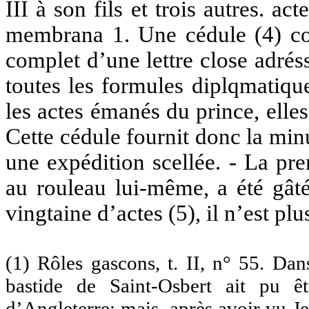
III à son fils et trois autres. act
membrana 1. Une cédule (4) co
complet d’une lettre close adréss
toutes les formules diplqmatiqu
les actes émanés du prince, elle
Cette cédule fournit donc la minu
une expédition scellée. - La pr
au rouleau lui-même, a été gâté
vingtaine d’actes (5), il n’est pl
(1) Rôles gascons, t. II, n° 55. Dan
bastide de Saint-Osbert ait pu ê
d’Angleterre; mais, après avoir vu Je