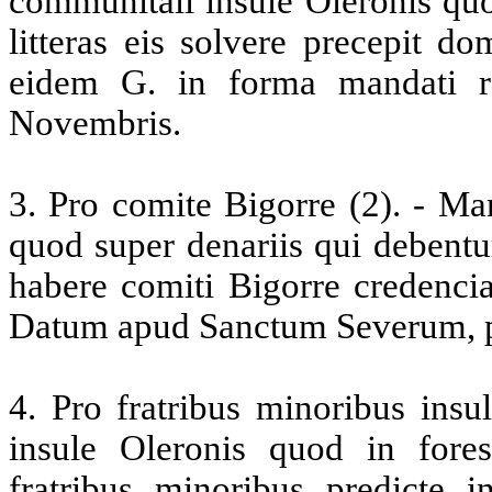
communitali insule Oleronis qu
litteras eis solvere precepit d
eidem G. in forma mandati 
Novembris.
3
. Pro comite Bigorre (2). - M
quod super denariis qui debentu
habere comiti Bigorre credenci
Datum apud Sanctum Severum, p
4
. Pro fratribus minoribus ins
insule Oleronis quod in fores
fratribus minoribus predicte i