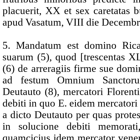
placuerit, XX et sex caretatas
apud Vasatum, VIII die Decembr
5
. Mandatum est domino Rica
suarum (5), quod [trescentas XL
(6) de arreragiis firme sue dom
ad festum Omnium Sanctorum 
Deutauto (8), mercatori Florent
debiti in quo E. eidem mercatori t
a dicto Deutauto per quas prote
in solucione debiti memorat
quamcicius idem mercator veneri