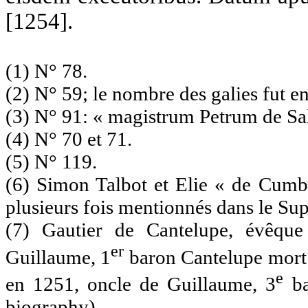
[1254].
(1) N° 78.
(2) N° 59; le nombre des galies fut en
(3) N° 91: « magistrum Petrum de Sal
(4) N° 70 et 71.
(5) N° 119.
(6) Simon Talbot et Elie « de Cumb. 
plusieurs fois mentionnés dans le Su
(7) Gautier de Cantelupe, évêque
er
Guillaume, 1
baron Cantelupe mort 
e
en 1251, oncle de Guillaume, 3
ba
biography).