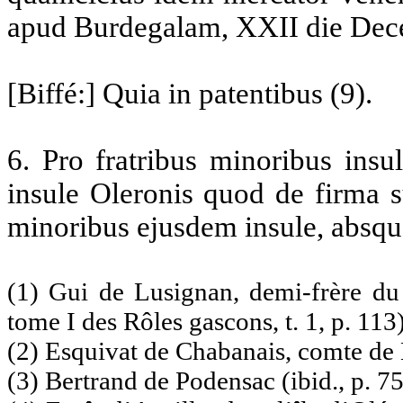
apud Burdegalam, XXII die Dec
[Biffé:] Quia in patentibus (9).
6
. Pro fratribus minoribus ins
insule Oleronis quod de firma su
minoribus ejusdem insule, absque 
(1) Gui de Lusignan, demi-frère du
tome I des Rôles gascons, t. 1, p. 113)
(2) Esquivat de Chabanais, comte de B
(3) Bertrand de Podensac (ibid., p. 75